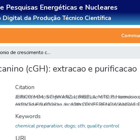
de Pesquisas Energéticas e Nucleares
 Digital da Produção Técnico Científica
Communi
Hormonio de crescimento canino (cGH): extracao e purificacao
anino (cGH): extracao e purificacao
Citation
JERICO, M.M.; SCHWARZ, I.; RIBELA, M.T.C.P. Hormonio d
Esta referência é gerada automaticamente de acordo c
extracao e purificacao. In: 40th CONFERENCIA ANU
(ABNT NBR 6023) e recomenda-se uma verificação final
MEDICINA VETERINARIA, Sept. 2-6, 1985, Sao Paulo, SP
Keywords
em: http://repositorio.ipen.br/handle/123456789/21064.
chemical preparation
;
dogs
;
sth
;
quality control
URI