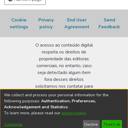
Cookie
Privacy
End User
Send
settings
policy
Agreement
Feedback
O acesso ao conteúdo digital
respeita os direitos de
propriedade das editoras
comerciais, no entanto, caso
seja detectado algum item
fora desses direitos
solicitamos nos contatar para
realizar a regularização.
We collect and process your personal information for the
following purposes:
Authentication, Preferences,
Biblioteca Terezine Arantes Ferraz
Acknowledgement and Statistics
.
Av. Lineu Prestes 2242 - Cidade Universitária - CEP:
To learn more, please read our
privacy policy
.
05508-000 - São Paulo/SP - Brasil
Customize
Decline
That's ok
bibl@ipen.br