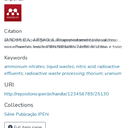
Citation
JARDIM, E.A.; ABRAO, A. Reaproveitamento de valores
Esta referência é gerada automaticamente de acordo com
nos efluentes liquidos das unidades-piloto de uranio e torio.
as normas do estilo
IPEN/SP
(ABNT NBR 6023) e
11p. (IPEN-PUB-226). Disponível em:
recomenda-se uma verificação final e ajustes caso
Keywords
http://repositorio.ipen.br/handle/123456789/25130.
necessário.
ammonium nitrates
;
liquid wastes
;
nitric acid
;
radioactive
Acesso em: 07 Aug 2026.
effluents
;
radioactive waste processing
;
thorium
;
uranium
URI
http://repositorio.ipen.br/handle/123456789/25130
Collections
Série Publicação IPEN
Full item page