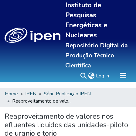
Instituto de
Pesquisas
Energéticas e
Nucleares
Repositório Digital da
Produção Técnico
Científica
(current)
Log In
Home
IPEN
Série Publicação IPEN
Sobre
Reaproveitamento de valores nos efluentes liquidos das unidades-piloto de uranio e torio
Communities & Collections
All of DSpace
Reaproveitamento de valores nos
Statistics
efluentes liquidos das unidades-piloto
de uranio e torio