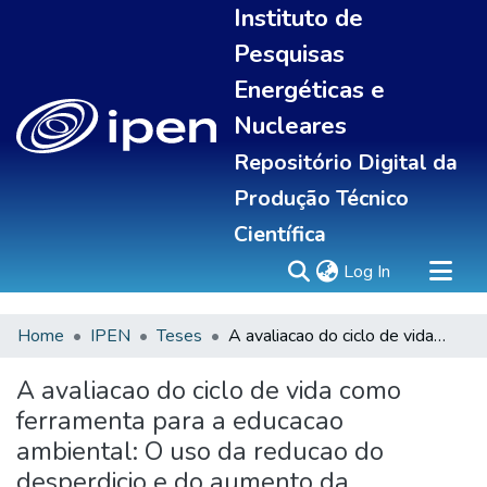
Instituto de
Pesquisas
Energéticas e
Nucleares
Repositório Digital da
Produção Técnico
Científica
(current)
Log In
Home
IPEN
Teses
A avaliacao do ciclo de vida como ferramenta para a educacao ambiental: O uso da reducao do desperdicio e do aumento da produtividade como indicadores
Sobre
Communities & Collections
A avaliacao do ciclo de vida como
All of DSpace
ferramenta para a educacao
Statistics
ambiental: O uso da reducao do
desperdicio e do aumento da