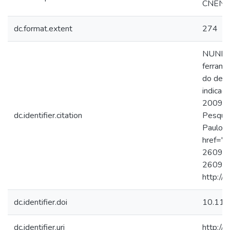
CNEN/
dc.format.extent
274
NUNES, 
ferrame
do desp
indicad
2009. 2
dc.identifier.citation
Pesquis
Paulo. 
href="h
260920
260920
http://
dc.identifier.doi
10.116
dc.identifier.uri
http://