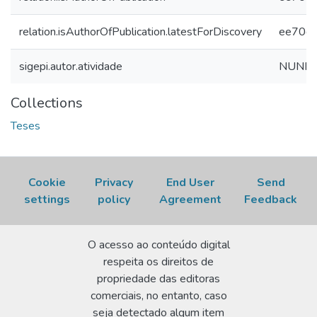
relation.isAuthorOfPublication.latestForDiscovery
ee70d0
sigepi.autor.atividade
NUNES,
Collections
Teses
Cookie
Privacy
End User
Send
settings
policy
Agreement
Feedback
O acesso ao conteúdo digital
respeita os direitos de
propriedade das editoras
comerciais, no entanto, caso
seja detectado algum item