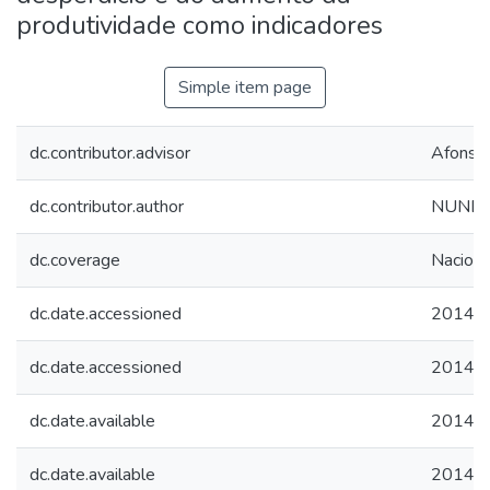
produtividade como indicadores
Simple item page
dc.contributor.advisor
Afonso
dc.contributor.author
NUNES,
dc.coverage
Naciona
dc.date.accessioned
2014-1
dc.date.accessioned
2014-1
dc.date.available
2014-1
dc.date.available
2014-1