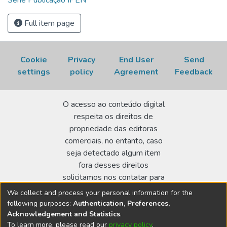
Série Publicação IPEN
Full item page
Cookie
Privacy
End User
Send
settings
policy
Agreement
Feedback
O acesso ao conteúdo digital
respeita os direitos de
propriedade das editoras
comerciais, no entanto, caso
seja detectado algum item
fora desses direitos
solicitamos nos contatar para
realizar a regularização.
We collect and process your personal information for the
following purposes:
Authentication, Preferences,
Biblioteca Terezine Arantes Ferraz
Acknowledgement and Statistics
.
Av. Lineu Prestes 2242 - Cidade Universitária - CEP:
To learn more, please read our
privacy policy
.