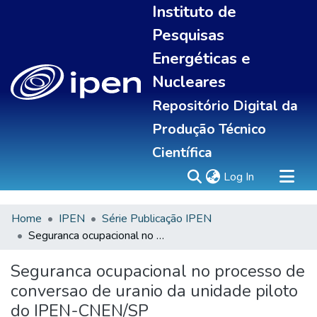
Instituto de
Pesquisas
Energéticas e
Nucleares
Repositório Digital da
Produção Técnico
Científica
(current)
Log In
Home
IPEN
Série Publicação IPEN
Sobre
Seguranca ocupacional no processo de conversao de uranio da unidade piloto do IPEN-CNEN/SP
Communities & Collections
All of DSpace
Seguranca ocupacional no processo de
Statistics
conversao de uranio da unidade piloto
do IPEN-CNEN/SP