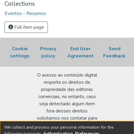
Collections
BIOMATERIAIS E ENGENHARIA DE TECIDOS, 8th, 29-31
Eventos - Resumos
de outubro, 2024, Fortaleza, CE.
Resumo...
p. 1. Disponível
em: https://repositorio.ipen.br/handle/123456789/49934.
Full item page
Acesso em: 10 Aug 2026.
Cookie
Privacy
End User
Send
settings
policy
Agreement
Feedback
O acesso ao conteúdo digital
respeita os direitos de
propriedade das editoras
comerciais, no entanto, caso
seja detectado algum item
fora desses direitos
solicitamos nos contatar para
realizar a regularização.
We collect and process your personal information for the
following purposes:
Authentication, Preferences,