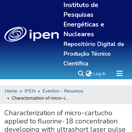
Instituto de
Pesquisas
Energéticas e
Nucleares
Repositório Digital da
Produção Técnico
Científica
(current)
Log In
Home
IPEN
Eventos - Resumos
Sobre
Characterization of micro-cartucho applied to fluorine-18 concentration developing with ultrashort laser pulse
Communities & Collections
All of DSpace
Characterization of micro-cartucho
Statistics
applied to fluorine-18 concentration
developing with ultrashort laser pulse