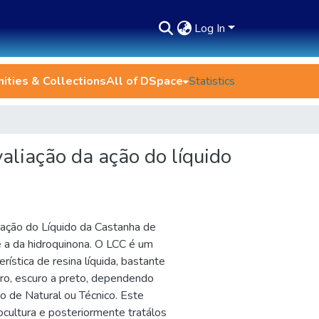
Log In
ties & Collections
All of DSpace
Statistics
valiação da ação do líquido
 ação do Líquido da Castanha de
 a da hidroquinona. O LCC é um
rística de resina líquida, bastante
aro, escuro a preto, dependendo
 de Natural ou Técnico. Este
ocultura e posteriormente tratálos