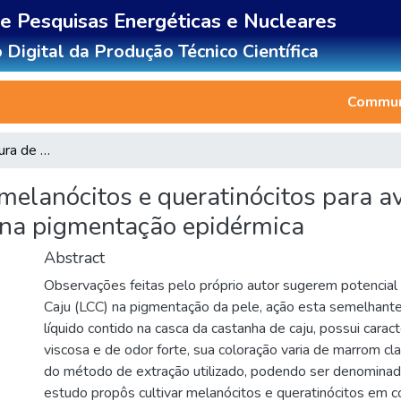
de Pesquisas Energéticas e Nucleares
 Digital da Produção Técnico Científica
Communi
Utilização de cocultura de melanócitos e queratinócitos para avaliação da ação do líquido da castanha de caju (LCC) na pigmentação epidérmica
 melanócitos e queratinócitos para a
 na pigmentação epidérmica
Abstract
Observações feitas pelo próprio autor sugerem potencial
Caju (LCC) na pigmentação da pele, ação esta semelhante
líquido contido na casca da castanha de caju, possui caracte
viscosa e de odor forte, sua coloração varia de marrom cl
do método de extração utilizado, podendo ser denominado
estudo propôs cultivar melanócitos e queratinócitos em c