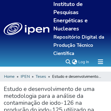
Instituto de
Pesquisas
Energéticas e
Nucleares
Repositório Digital da
Produção Técnico
Científica
(current)
Log In
Home
IPEN
Teses
Estudo e desenvolvimento de uma metodologia para a análise da contaminação de iodo-126 na produção do iodo-125 utilizado na produção em larga escala de sementes de iodo no tratamento de câncer
Sobre
Communities & Collections
Estudo e desenvolvimento de uma
All of DSpace
metodologia para a análise da
Statistics
contaminação de iodo-126 na
produção do iodo-125 utilizado na