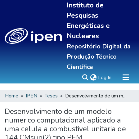
Instituto de
Pesquisas
Energéticas e
Nucleares
Repositório Digital da
Produção Técnico
Científica
(current)
Log In
Home
IPEN
Teses
Desenvolvimento de um modelo numerico computacional aplicado a uma celula a combustivel unitaria de 144 CMsup(2) tipo PEM
Sobre
Communities & Collections
Desenvolvimento de um modelo
All of DSpace
numerico computacional aplicado a
Statistics
uma celula a combustivel unitaria de
144 CMsup(2) tipo PEM