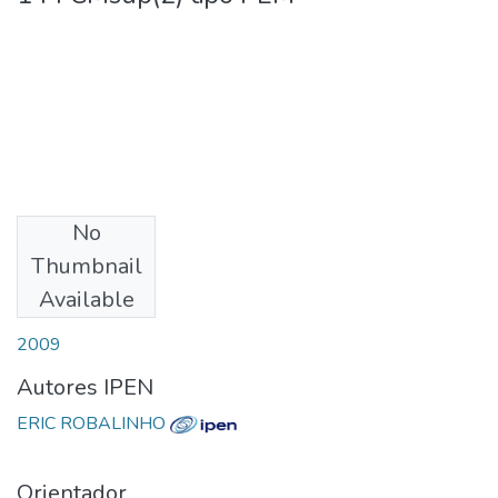
No
Download
Thumbnail
Available
Date
2009
Autores IPEN
ERIC ROBALINHO
Orientador