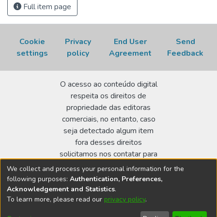
Full item page
ferramenta de projeto e otimização de células tipo PEM em
uma ampla faixa de condições de operação.
Cookie
Privacy
End User
Send
settings
policy
Agreement
Feedback
O acesso ao conteúdo digital
respeita os direitos de
propriedade das editoras
comerciais, no entanto, caso
seja detectado algum item
fora desses direitos
solicitamos nos contatar para
realizar a regularização.
We collect and process your personal information for the
following purposes:
Authentication, Preferences,
Biblioteca Terezine Arantes Ferraz
Acknowledgement and Statistics
.
Av. Lineu Prestes 2242 - Cidade Universitária - CEP:
To learn more, please read our
privacy policy
.
05508-000 - São Paulo/SP - Brasil