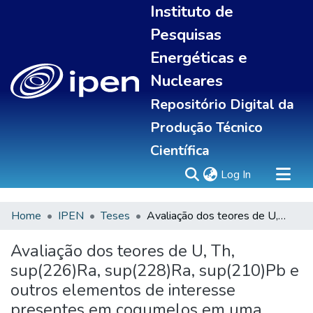
Instituto de
Pesquisas
Energéticas e
Nucleares
Repositório Digital da
Produção Técnico
Científica
(current)
Log In
Home
IPEN
Teses
Avaliação dos teores de U, Th, sup(226)Ra, sup(228)Ra, sup(210)Pb e outros elementos de interesse presentes em cogumelos em uma região de elevada radioatividade natural no Brasil
Sobre
Communities & Collections
Avaliação dos teores de U, Th,
All of DSpace
sup(226)Ra, sup(228)Ra, sup(210)Pb e
Statistics
outros elementos de interesse
presentes em cogumelos em uma