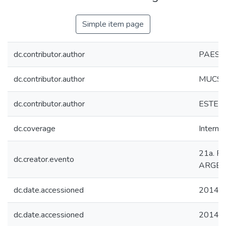
Simple item page
dc.contributor.author
PAES d
dc.contributor.author
MUCSI, 
dc.contributor.author
ESTEVE
dc.coverage
Internac
21a. 
dc.creator.evento
ARGEN
dc.date.accessioned
2014-1
dc.date.accessioned
2014-1