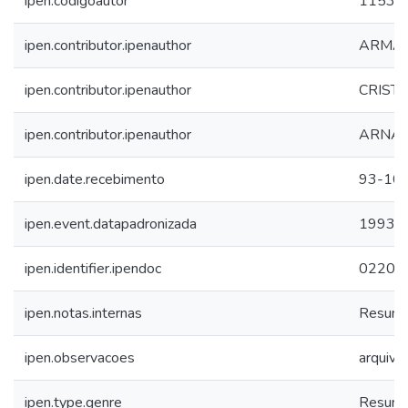
ipen.codigoautor
1153
ipen.contributor.ipenauthor
ARMAN
ipen.contributor.ipenauthor
CRIST
ipen.contributor.ipenauthor
ARNAL
ipen.date.recebimento
93-10
ipen.event.datapadronizada
1993
ipen.identifier.ipendoc
02201
ipen.notas.internas
Resum
ipen.observacoes
arquivo
ipen.type.genre
Resum