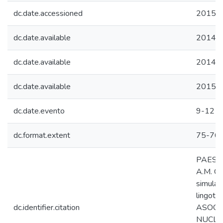
dc.date.accessioned
2015-0
dc.date.available
2014-1
dc.date.available
2014-1
dc.date.available
2015-0
dc.date.evento
9-12 d
dc.format.extent
75-76
PAES d
A.M. Co
simulac
lingot
dc.identifier.citation
ASOCI
NUCLEA