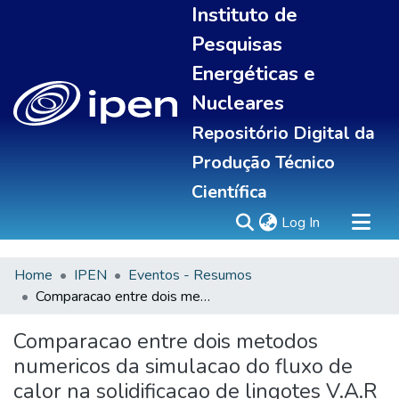
Instituto de
Pesquisas
Energéticas e
Nucleares
Repositório Digital da
Produção Técnico
Científica
(current)
Log In
Home
IPEN
Eventos - Resumos
Sobre
Comparacao entre dois metodos numericos da simulacao do fluxo de calor na solidificacao de lingotes V.A.R
Communities & Collections
All of DSpace
Comparacao entre dois metodos
Statistics
numericos da simulacao do fluxo de
calor na solidificacao de lingotes V.A.R