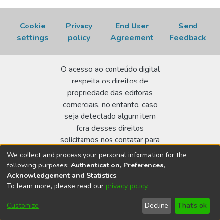
Cookie
Privacy
End User
Send
settings
policy
Agreement
Feedback
O acesso ao conteúdo digital
respeita os direitos de
propriedade das editoras
comerciais, no entanto, caso
seja detectado algum item
fora desses direitos
solicitamos nos contatar para
realizar a regularização.
We collect and process your personal information for the
following purposes:
Authentication, Preferences,
Biblioteca Terezine Arantes Ferraz
Acknowledgement and Statistics
.
Av. Lineu Prestes 2242 - Cidade Universitária - CEP:
To learn more, please read our
privacy policy
.
05508-000 - São Paulo/SP - Brasil
Customize
Decline
That's ok
bibl@ipen.br