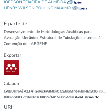
JOEDSON TEIXEIRA DE ALMEIDA
HENRY WILSON POHLING MAXIMO
É parte de
Desenvolvimento de Metodologias Analíticas para
Avaliação Mecânico-Estrutural de Tubulações Internas à
Contenção do LABGENE
Exportar
Citation
FALOPPA, ALTAIR A.; FAINER, GERSON; ALMEIDA,
Esta referência é gerada automaticamente de acordo com
JOEDSON T. de; MAXIMO, HENRY W.P.
as normas do estilo
IPEN/SP
(ABNT NBR 6023) e
Avaliação do
Documento R11.01-1400-TS-0001_1 – PROTER –
recomenda-se uma verificação final e ajustes caso
URI
Bloco 40 – Caderno de Desenhos de Suportes
necessário.