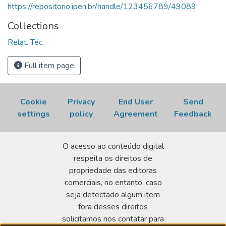
Especiais no Vaso de Contenção
https://repositorio.ipen.br/handle/123456789/49089
. São Paulo: Instituto de
Pesquisas Energéticas e Nucleares - CEENG, Janeiro, 2025.
Collections
(IPEN-CEN-P&D-CTMSP-043-00-INFT-013-00).
Relat. Téc.
Restrito. Disponível em:
https://repositorio.ipen.br/handle/123456789/49089.
Full item page
Acesso em: 07 Aug 2026.
Cookie
Privacy
End User
Send
settings
policy
Agreement
Feedback
O acesso ao conteúdo digital
respeita os direitos de
propriedade das editoras
comerciais, no entanto, caso
seja detectado algum item
fora desses direitos
solicitamos nos contatar para