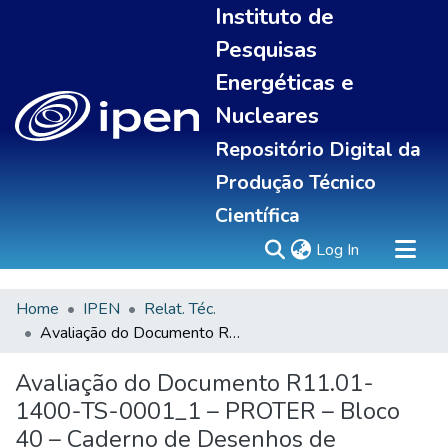
Instituto de
Pesquisas
Energéticas e
Nucleares
Repositório Digital da
Produção Técnico
Científica
(current)
Log In
Home
IPEN
Relat. Téc.
Sobre
Avaliação do Documento R11.01-1400-TS-0001_1 – PROTER – Bloco 40 – Caderno de Desenhos de Suportes Especiais no Vaso de Contenção
Communities & Collections
All of DSpace
Avaliação do Documento R11.01-
Statistics
1400-TS-0001_1 – PROTER – Bloco
40 – Caderno de Desenhos de