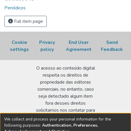
Periódicos
Full item page
Cookie
Privacy
End User
Send
settings
policy
Agreement
Feedback
O acesso ao conteúdo digital
respeita os direitos de
propriedade das editoras
comerciais, no entanto, caso
seja detectado algum item
fora desses direitos
solicitamos nos contatar para
realizar a regularização.
We collect and process your personal information for the
following purposes:
Authentication, Preferences,
Biblioteca Terezine Arantes Ferraz