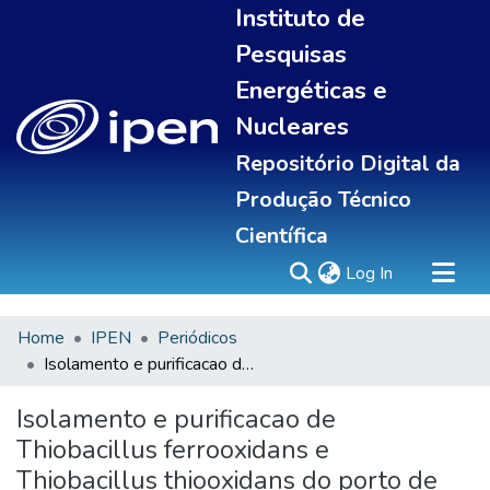
Instituto de
Pesquisas
Energéticas e
Nucleares
Repositório Digital da
Produção Técnico
Científica
(current)
Log In
Home
IPEN
Periódicos
Sobre
Isolamento e purificacao de Thiobacillus ferrooxidans e Thiobacillus thiooxidans do porto de areia de Itaquaquecetuba - Sao Paulo
Communities & Collections
All of DSpace
Isolamento e purificacao de
Statistics
Thiobacillus ferrooxidans e
Thiobacillus thiooxidans do porto de