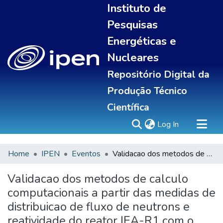
Instituto de
Pesquisas
Energéticas e
Nucleares
Repositório Digital da
Produção Técnico
Científica
(current)
Log In
Home
IPEN
Eventos
Validacao dos metodos de calculo computacionais a partir das medidas de distribuicao de fluxo de neutrons e reatividade do reator IEA-R1 com o novo elemento combustivel 130
Sobre
Communities & Collections
Validacao dos metodos de calculo
All of DSpace
computacionais a partir das medidas de
Statistics
distribuicao de fluxo de neutrons e
reatividade do reator IEA-R1 com o