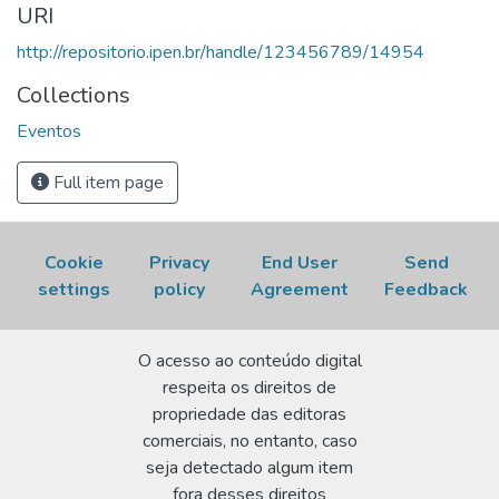
RJ. p. 81-88. Disponível em:
URI
http://repositorio.ipen.br/handle/123456789/14954.
http://repositorio.ipen.br/handle/123456789/14954
Acesso em: 07 Aug 2026.
Collections
Eventos
Full item page
Cookie
Privacy
End User
Send
settings
policy
Agreement
Feedback
O acesso ao conteúdo digital
respeita os direitos de
propriedade das editoras
comerciais, no entanto, caso
seja detectado algum item
fora desses direitos