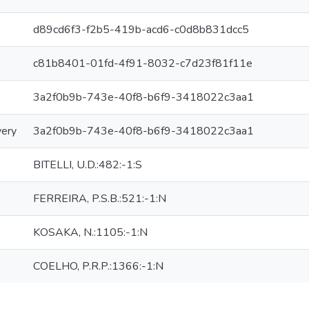
d89cd6f3-f2b5-419b-acd6-c0d8b831dcc5
c81b8401-01fd-4f91-8032-c7d23f81f11e
3a2f0b9b-743e-40f8-b6f9-3418022c3aa1
very
3a2f0b9b-743e-40f8-b6f9-3418022c3aa1
BITELLI, U.D.:482:-1:S
FERREIRA, P.S.B.:521:-1:N
KOSAKA, N.:1105:-1:N
COELHO, P.R.P.:1366:-1:N