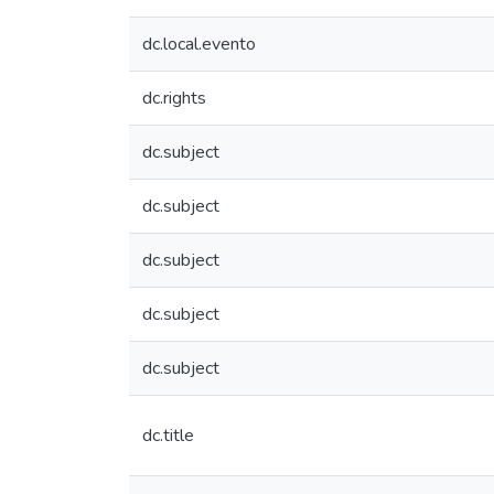
dc.local.evento
dc.rights
dc.subject
dc.subject
dc.subject
dc.subject
dc.subject
dc.title