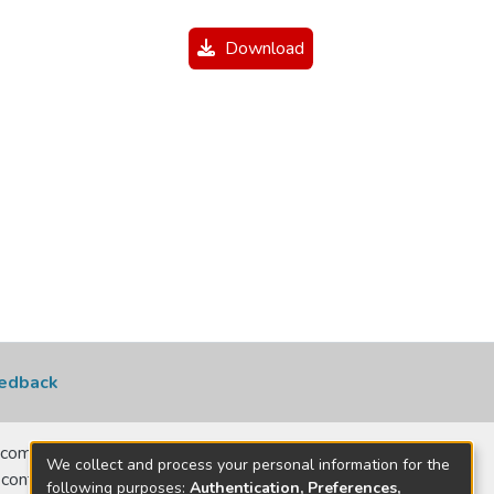
Download
edback
comerciais, no
We collect and process your personal information for the
 contatar para
following purposes:
Authentication, Preferences,