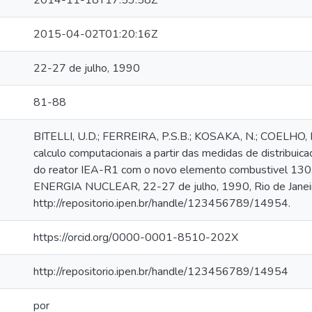
2014-11-18T17:53:58Z
2015-04-02T01:20:16Z
22-27 de julho, 1990
81-88
BITELLI, U.D.; FERREIRA, P.S.B.; KOSAKA, N.; COELHO, 
calculo computacionais a partir das medidas de distribuica
do reator IEA-R1 com o novo elemento combustivel 1
ENERGIA NUCLEAR, 22-27 de julho, 1990, Rio de Janeiro
http://repositorio.ipen.br/handle/123456789/14954.
https://orcid.org/0000-0001-8510-202X
http://repositorio.ipen.br/handle/123456789/14954
por