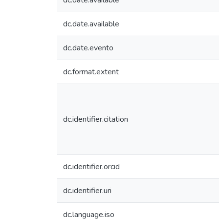
dc.date.available
dc.date.available
dc.date.evento
dc.format.extent
dc.identifier.citation
dc.identifier.orcid
dc.identifier.uri
dc.language.iso