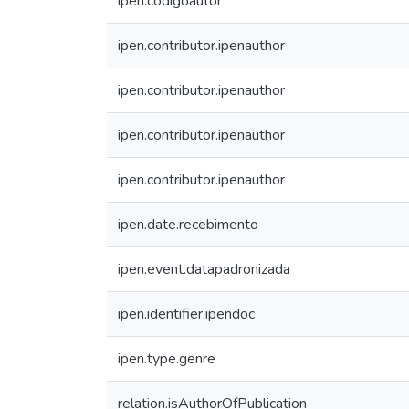
ipen.codigoautor
ipen.contributor.ipenauthor
ipen.contributor.ipenauthor
ipen.contributor.ipenauthor
ipen.contributor.ipenauthor
ipen.date.recebimento
ipen.event.datapadronizada
ipen.identifier.ipendoc
ipen.type.genre
relation.isAuthorOfPublication