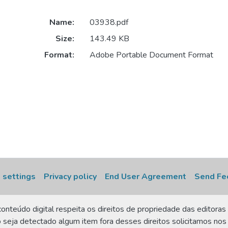
Name:
03938.pdf
Size:
143.49 KB
Format:
Adobe Portable Document Format
 settings
Privacy policy
End User Agreement
Send Fe
onteúdo digital respeita os direitos de propriedade das editoras 
 seja detectado algum item fora desses direitos solicitamos nos