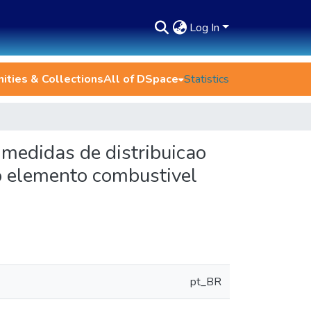
Log In
ties & Collections
All of DSpace
Statistics
 medidas de distribuicao
vo elemento combustivel
pt_BR