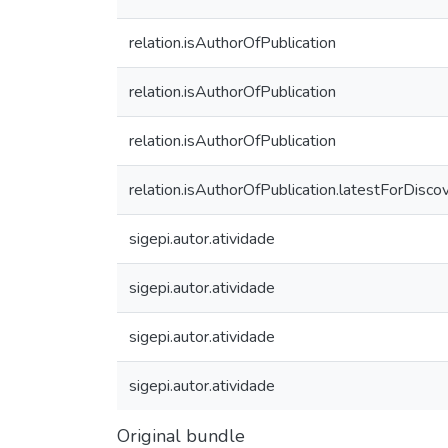
relation.isAuthorOfPublication
relation.isAuthorOfPublication
relation.isAuthorOfPublication
relation.isAuthorOfPublication.latestForDisco
sigepi.autor.atividade
sigepi.autor.atividade
sigepi.autor.atividade
sigepi.autor.atividade
Original bundle