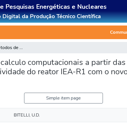
de Pesquisas Energéticas e Nucleares
 Digital da Produção Técnico Científica
Communi
Validacao dos metodos de calculo computacionais a partir das medidas de distribuicao de fluxo de neutrons e reatividade do reator IEA-R1 com o novo elemento combustivel 130
calculo computacionais a partir das
atividade do reator IEA-R1 com o no
Simple item page
BITELLI, U.D.