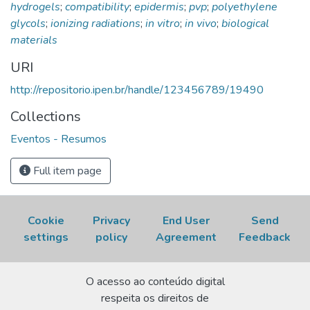
hydrogels
;
compatibility
;
epidermis
;
pvp
;
polyethylene
BIOMATERIALES; 1o. ENCUENTRO DE LA SOCIEDAD
glycols
;
ionizing radiations
;
in vitro
;
in vivo
;
biological
LATINOAMERICANA DE BIOMATERIALES Y ORGANOS
materials
ARTIFICIALES, 1-5 de noviembre, 1999, Ciudad de La
Habana, Cuba.
Resumen...
p. 16. Disponível em:
URI
http://repositorio.ipen.br/handle/123456789/19490.
http://repositorio.ipen.br/handle/123456789/19490
Acesso em: 10 Aug 2026.
Collections
Eventos - Resumos
Full item page
Cookie
Privacy
End User
Send
settings
policy
Agreement
Feedback
O acesso ao conteúdo digital
respeita os direitos de