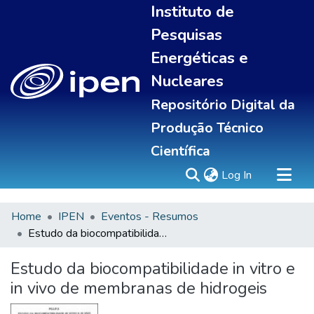
Instituto de
Pesquisas
Energéticas e
Nucleares
Repositório Digital da
Produção Técnico
Científica
(current)
Log In
Home
IPEN
Eventos - Resumos
Sobre
Estudo da biocompatibilidade in vitro e in vivo de membranas de hidrogeis
Communities & Collections
All of DSpace
Estudo da biocompatibilidade in vitro e
Statistics
in vivo de membranas de hidrogeis