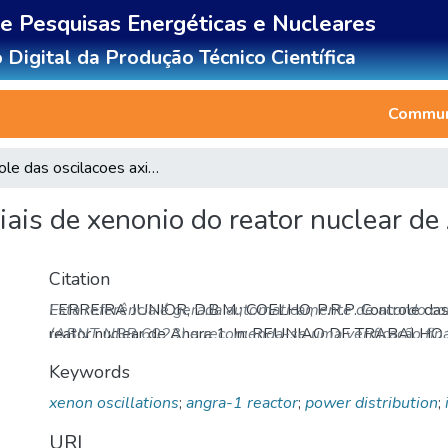
de Pesquisas Energéticas e Nucleares
 Digital da Produção Técnico Científica
Communi
Controle das oscilacoes axiais de xenonio do reator nuclear de Angra 1
iais de xenonio do reator nuclear de
Citation
FERREIRA JUNIOR, D.B.M.; COELHO, P.R.P. Controle das o
Esta referência é gerada automaticamente de acordo c
reator nuclear de Angra 1. In: REUNIAO DE TRABAL
(ABNT NBR 6023) e recomenda-se uma verificação final
BRASIL, 24., 1-5 set, 2001, Aguas de Lindoia, SP.
Resum
Keywords
http://repositorio.ipen.br/handle/123456789/22529.
Ace
xenon oscillations
;
angra-1 reactor
;
power distribution
;
URI