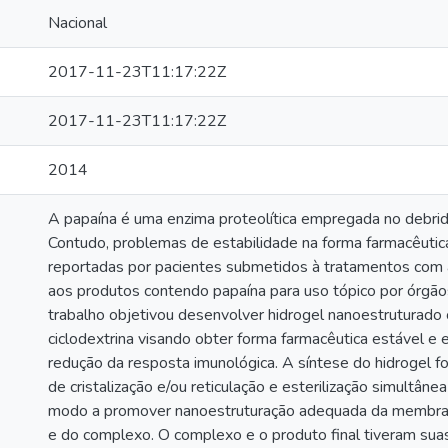
Nacional
2017-11-23T11:17:22Z
2017-11-23T11:17:22Z
2014
A papaína é uma enzima proteolítica empregada no debrida
Contudo, problemas de estabilidade na forma farmacêutic
reportadas por pacientes submetidos à tratamentos com a
aos produtos contendo papaína para uso tópico por órgãos 
trabalho objetivou desenvolver hidrogel nanoestruturad
ciclodextrina visando obter forma farmacêutica estável e 
redução da resposta imunológica. A síntese do hidrogel 
de cristalização e/ou reticulação e esterilização simultâne
modo a promover nanoestruturação adequada da membrana
e do complexo. O complexo e o produto final tiveram suas