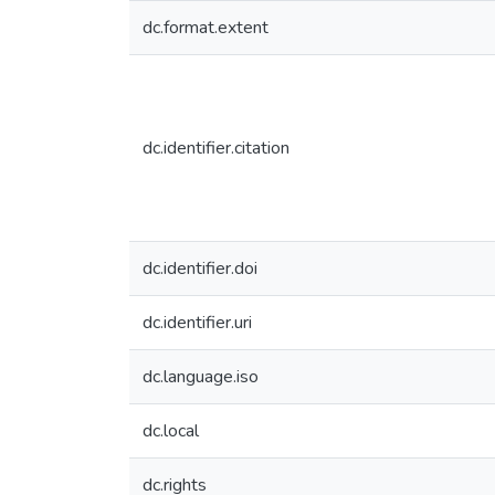
dc.format.extent
dc.identifier.citation
dc.identifier.doi
dc.identifier.uri
dc.language.iso
dc.local
dc.rights