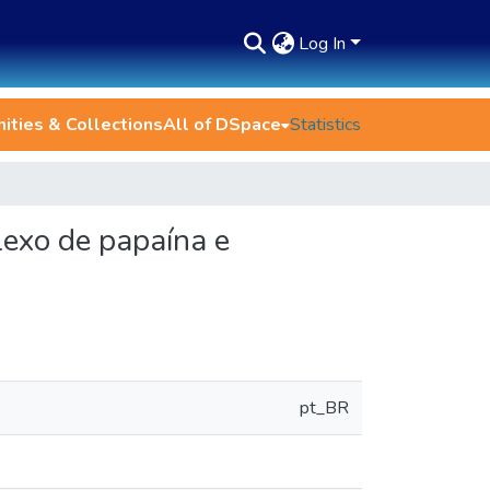
Log In
ties & Collections
All of DSpace
Statistics
exo de papaína e
pt_BR