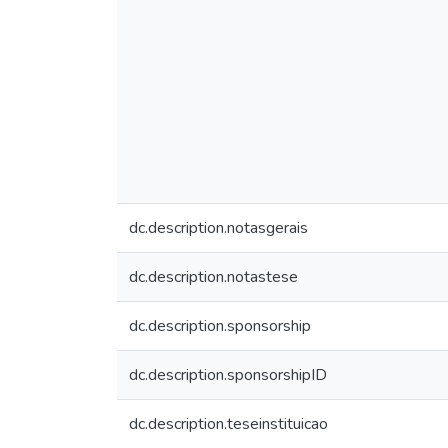
dc.description.notasgerais
dc.description.notastese
dc.description.sponsorship
dc.description.sponsorshipID
dc.description.teseinstituicao