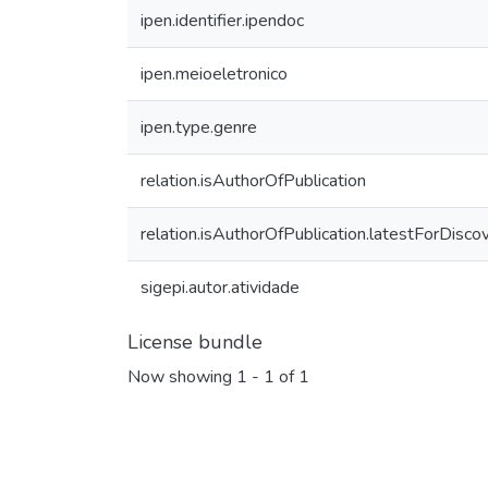
ipen.identifier.ipendoc
ipen.meioeletronico
ipen.type.genre
relation.isAuthorOfPublication
relation.isAuthorOfPublication.latestForDisco
sigepi.autor.atividade
License bundle
Now showing
1 - 1 of 1