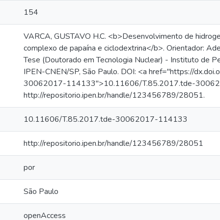
154
VARCA, GUSTAVO H.C. <b>Desenvolvimento de hidrogel
complexo de papaína e ciclodextrina</b>. Orientador: A
Tese (Doutorado em Tecnologia Nuclear) - Instituto de P
IPEN-CNEN/SP, São Paulo. DOI: <a href="https://dx.doi
30062017-114133">10.11606/T.85.2017.tde-3006201
http://repositorio.ipen.br/handle/123456789/28051.
10.11606/T.85.2017.tde-30062017-114133
http://repositorio.ipen.br/handle/123456789/28051
por
São Paulo
openAccess