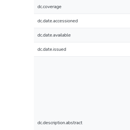
dc.coverage
dc.date.accessioned
dc.date.available
dc.date.issued
dc.description.abstract