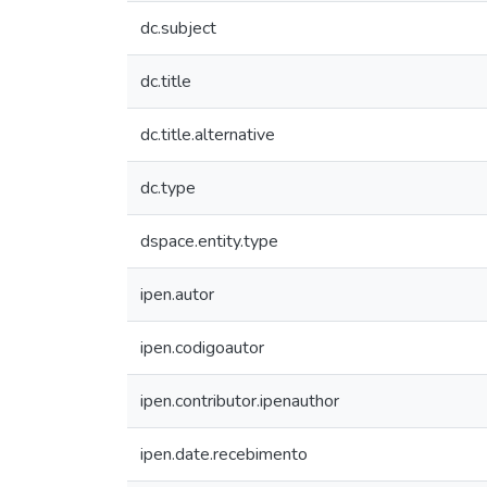
dc.subject
dc.title
dc.title.alternative
dc.type
dspace.entity.type
ipen.autor
ipen.codigoautor
ipen.contributor.ipenauthor
ipen.date.recebimento