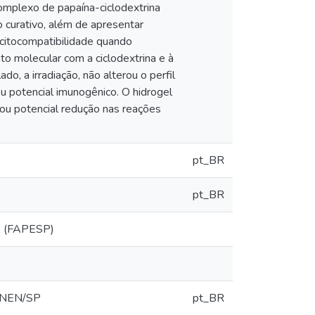
omplexo de papaína-ciclodextrina
 curativo, além de apresentar
 citocompatibilidade quando
o molecular com a ciclodextrina e à
do, a irradiação, não alterou o perfil
u potencial imunogênico. O hidrogel
ou potencial redução nas reações
pt_BR
pt_BR
o (FAPESP)
-CNEN/SP
pt_BR