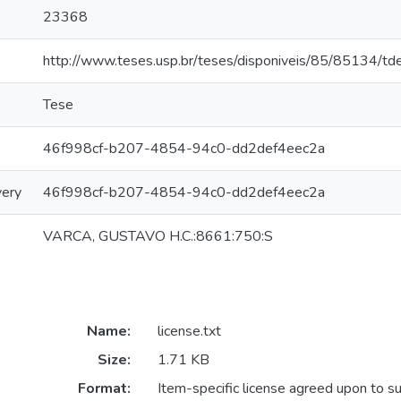
23368
http://www.teses.usp.br/teses/disponiveis/85/85134/
Tese
46f998cf-b207-4854-94c0-dd2def4eec2a
very
46f998cf-b207-4854-94c0-dd2def4eec2a
VARCA, GUSTAVO H.C.:8661:750:S
Name:
license.txt
Size:
1.71 KB
Format:
Item-specific license agreed upon to s