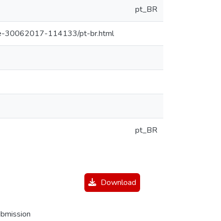
pt_BR
tde-30062017-114133/pt-br.html
pt_BR
Download
ubmission