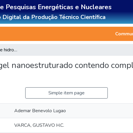
de Pesquisas Energéticas e Nucleares
 Digital da Produção Técnico Científica
Communi
Desenvolvimento de hidrogel nanoestruturado contendo complexo de papaína e ciclodextrina
gel nanoestruturado contendo compl
Simple item page
Ademar Benevolo Lugao
VARCA, GUSTAVO H.C.