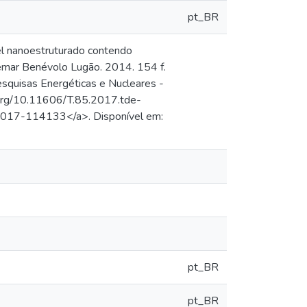
pt_BR
 nanoestruturado contendo
demar Benévolo Lugão. 2014. 154 f.
esquisas Energéticas e Nucleares -
.org/10.11606/T.85.2017.tde-
7-114133</a>. Disponível em:
pt_BR
pt_BR