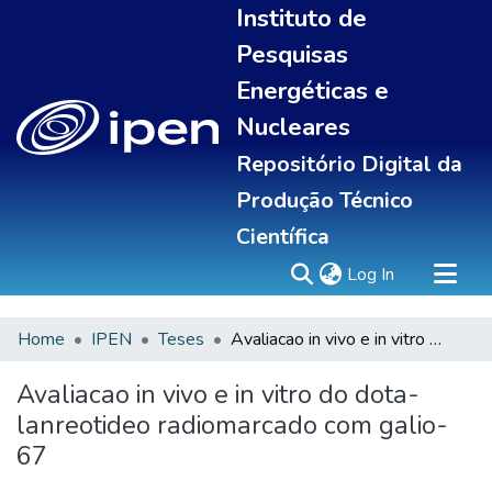
Instituto de
Pesquisas
Energéticas e
Nucleares
Repositório Digital da
Produção Técnico
Científica
(current)
Log In
Home
IPEN
Teses
Avaliacao in vivo e in vitro do dota-lanreotideo radiomarcado com galio-67
Sobre
Communities & Collections
Avaliacao in vivo e in vitro do dota-
All of DSpace
lanreotideo radiomarcado com galio-
Statistics
67