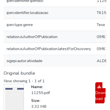
ipen.identifier.ipendoc
11255
ipen.identifier.localizacao
T615.0
ipen.type.genre
Tese
relation.isAuthorOfPublication
09f613
relation.isAuthorOfPublication.latestForDiscovery
09f613
sigepi.autor.atividade
ALDEGH
Original bundle
Now showing
1 - 1 of 1
Name:
11255.pdf
Down
load
Size:
3.32 MB