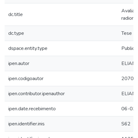
Avaliaca
dc.title
radioma
dc.type
Tese
dspace.entity.type
Publica
ipen.autor
ELIAN
ipen.codigoautor
2070
ipen.contributor.ipenauthor
ELIAN
ipen.date.recebimento
06-03
ipen.identifier.inis
S62