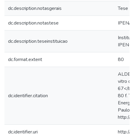
dc.description.notasgerais
Tese (
dc.description.notastese
IPEN/T
Institu
dc.description.teseinstituicao
IPEN-
dc.format.extent
80
ALDEGHE
vitro d
67</b>.
dc.identifier.citation
80 f. T
Energet
Paulo. 
http://
dc.identifier.uri
http://