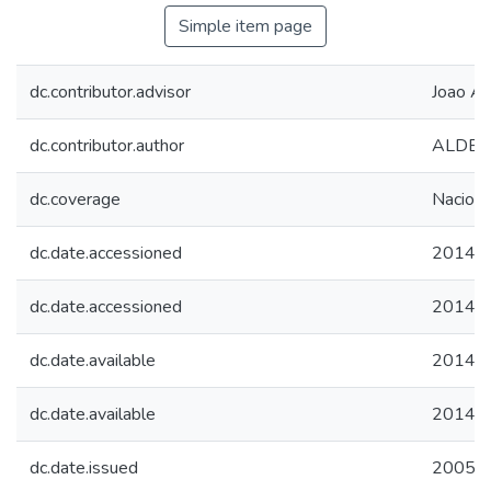
Simple item page
dc.contributor.advisor
Joao Al
dc.contributor.author
ALDEGH
dc.coverage
Naciona
dc.date.accessioned
2014-1
dc.date.accessioned
2014-1
dc.date.available
2014-1
dc.date.available
2014-1
dc.date.issued
2005