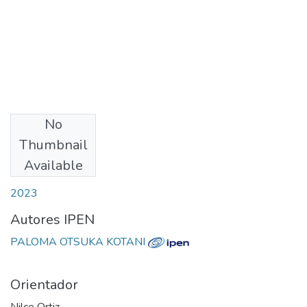
No
Download
Thumbnail
Available
Date
2023
Autores IPEN
PALOMA OTSUKA KOTANI
Orientador
Nilce Ortiz