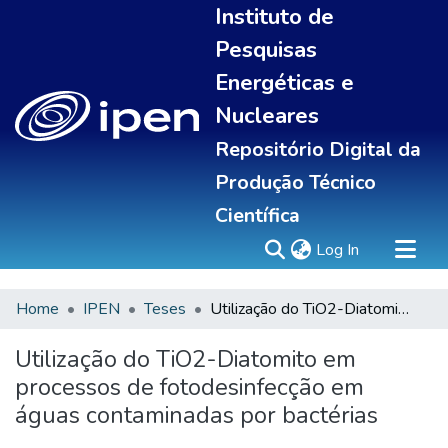
Instituto de
Pesquisas
Energéticas e
Nucleares
Repositório Digital da
Produção Técnico
Científica
(current)
Log In
Home
IPEN
Teses
Utilização do TiO2-Diatomito em processos de fotodesinfecção em águas contaminadas por bactérias
Sobre
Communities & Collections
Utilização do TiO2-Diatomito em
All of DSpace
processos de fotodesinfecção em
Statistics
águas contaminadas por bactérias