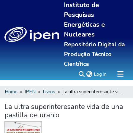
Instituto de
Pesquisas
Energéticas e
Nucleares
Repositório Digital da
Produção Técnico
Científica
(current)
Log In
Home
IPEN
Livros
La ultra superinteresante vida de una pastilla de uranio
Sobre
Communities & Collections
La ultra superinteresante vida de una
All of DSpace
pastilla de uranio
Statistics