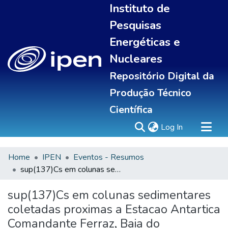
Instituto de
Pesquisas
Energéticas e
Nucleares
Repositório Digital da
Produção Técnico
Científica
(current)
Log In
Home
IPEN
Eventos - Resumos
Sobre
sup(137)Cs em colunas sedimentares coletadas proximas a Estacao Antartica Comandante Ferraz, Baia do Almirantado, Peninsula Antartica
Communities & Collections
All of DSpace
sup(137)Cs em colunas sedimentares
Statistics
coletadas proximas a Estacao Antartica
Comandante Ferraz, Baia do