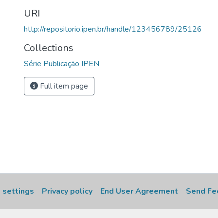
URI
http://repositorio.ipen.br/handle/123456789/25126
Collections
Série Publicação IPEN
Full item page
 settings
Privacy policy
End User Agreement
Send Fe