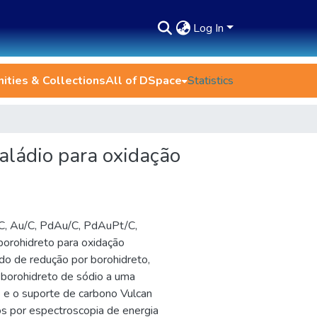
Log In
ties & Collections
All of DSpace
Statistics
paládio para oxidação
/C, Au/C, PdAu/C, PdAuPt/C,
borohidreto para oxidação
odo de redução por borohidreto,
 borohidreto de sódio a uma
 e o suporte de carbono Vulcan
os por espectroscopia de energia