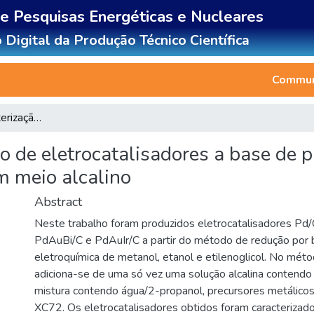
de Pesquisas Energéticas e Nucleares
 Digital da Produção Técnico Científica
Communi
Preparação e caracterização de eletrocatalisadores a base de paládio para oxidação eletroquímica de álcoois em meio alcalino
o de eletrocatalisadores a base de 
m meio alcalino
Abstract
Neste trabalho foram produzidos eletrocatalisadores Pd
PdAuBi/C e PdAuIr/C a partir do método de redução por 
eletroquímica de metanol, etanol e etilenoglicol. No mét
adiciona-se de uma só vez uma solução alcalina contendo
mistura contendo água/2-propanol, precursores metálicos
XC72. Os eletrocatalisadores obtidos foram caracterizad