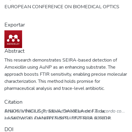
EUROPEAN CONFERENCE ON BIOMEDICAL OPTICS
Exportar
Abstract
This research demonstrates SEIRA-based detection of
Amoxicillin using AuNP as an enhancing substrate. The
approach boosts FTIR sensitivity, enabling precise molecular
characterization. This method holds promise for
pharmaceutical analysis and trace-level antibiotic.
Citation
ANJOS, VINICIUS P.; SILVA, DANIELA de F.T. da;
Esta referência é gerada automaticamente de acordo com
LASKOWSKI, DANIELLE do R.; BEZERRA JUNIOR,
as normas do estilo
IPEN/SP
(ABNT NBR 6023) e
ARANDI G.; ZEZELL, DENISE M. SEIRA Enhancement of
recomenda-se uma verificação final e ajustes caso
DOI