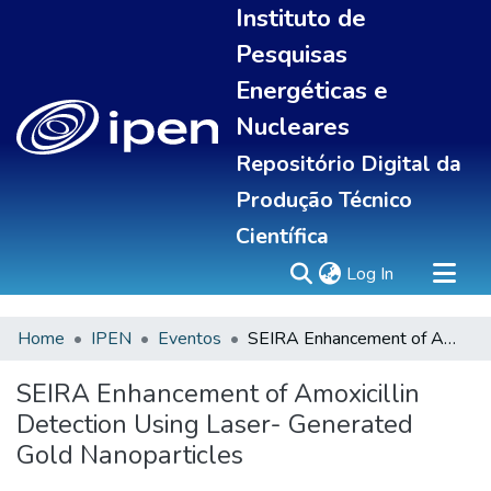
Instituto de
Pesquisas
Energéticas e
Nucleares
Repositório Digital da
Produção Técnico
Científica
(current)
Log In
Home
IPEN
Eventos
SEIRA Enhancement of Amoxicillin Detection Using Laser- Generated Gold Nanoparticles
Sobre
Communities & Collections
SEIRA Enhancement of Amoxicillin
All of DSpace
Detection Using Laser- Generated
Statistics
Gold Nanoparticles