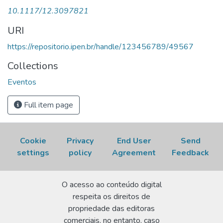
Amoxicillin Detection Using Laser- Generated Gold
necessário.
10.1117/12.3097821
Nanoparticles. In: EUROPEAN CONFERENCE ON
BIOMEDICAL OPTICS, June 22-26, 2025, Munich,
URI
Germany.
Proceedings...
Bellingham, WA, USA: SPIE,
https://repositorio.ipen.br/handle/123456789/49567
2025. (Proceedings of SPIE-Optica, 13934). DOI:
10.1117/12.3097821
. Disponível em:
Collections
https://repositorio.ipen.br/handle/123456789/49567.
Eventos
Acesso em: 06 Aug 2026.
Full item page
Cookie
Privacy
End User
Send
settings
policy
Agreement
Feedback
O acesso ao conteúdo digital
respeita os direitos de
propriedade das editoras
comerciais, no entanto, caso