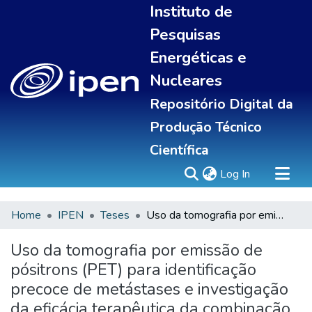
Instituto de
Pesquisas
Energéticas e
Nucleares
Repositório Digital da
Produção Técnico
Científica
(current)
Log In
Home
IPEN
Teses
Uso da tomografia por emissão de pósitrons (PET) para identificação precoce de metástases e investigação da eficácia terapêutica da combinação p19Arf e Interferon-Beta em melanoma murino
Sobre
Communities & Collections
Uso da tomografia por emissão de
All of DSpace
pósitrons (PET) para identificação
Statistics
precoce de metástases e investigação
da eficácia terapêutica da combinação