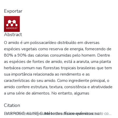
Exportar
Abstract
O amido é um polissacarídeo distribuído em diversas
espécies vegetais como reserva de energia, fornecendo de
80% a 90% das calorias consumidas pelo homem. Dentre
as espécies de fontes de amido, está a araruta, uma planta
herbácea comum nas florestas tropicais brasileiras que tem
sua importância relacionada ao rendimento e as
características do seu amido. Como ingrediente principal, o
amido confere estrutura, textura, consistência e atratividade
a uma série de alimentos. No entanto, algumas
propriedades do amido nativo não são de interesse para a
Citation
indústria alimentícia. A irradiação gama é um tratamento
físico em que o amido é exposto a uma dose de radiação
BARROSO, ALINE G.
Esta referência é gerada automaticamente de acordo com
Métodos físico químicos no