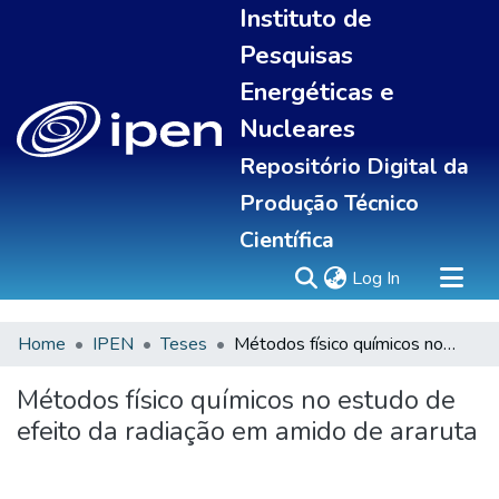
Instituto de
Pesquisas
Energéticas e
Nucleares
Repositório Digital da
Produção Técnico
Científica
(current)
Log In
Home
IPEN
Teses
Métodos físico químicos no estudo de efeito da radiação em amido de araruta
Sobre
Communities & Collections
Métodos físico químicos no estudo de
All of DSpace
efeito da radiação em amido de araruta
Statistics