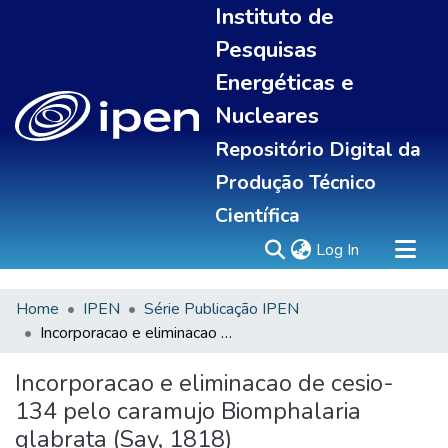
Instituto de
Pesquisas
Energéticas e
Nucleares
Repositório Digital da
Produção Técnico
Científica
(current)
Log In
Home
IPEN
Série Publicação IPEN
Sobre
Incorporacao e eliminacao de cesio-134 pelo caramujo Biomphalaria glabrata (Say, 1818)
Communities & Collections
All of DSpace
Incorporacao e eliminacao de cesio-
Statistics
134 pelo caramujo Biomphalaria
glabrata (Say, 1818)