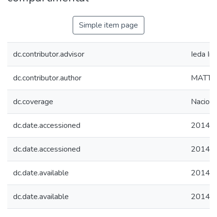
Simple item page
dc.contributor.advisor
Ieda Ir
dc.contributor.author
MATTI
dc.coverage
Naciona
dc.date.accessioned
2014-1
dc.date.accessioned
2014-1
dc.date.available
2014-1
dc.date.available
2014-1