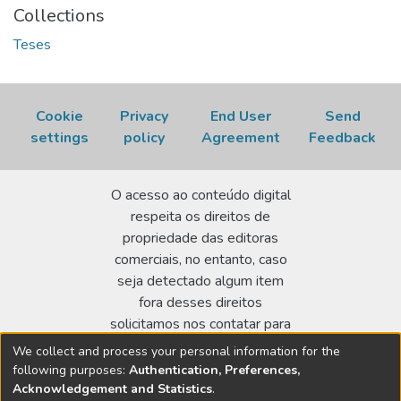
Collections
Teses
Cookie
Privacy
End User
Send
settings
policy
Agreement
Feedback
O acesso ao conteúdo digital
respeita os direitos de
propriedade das editoras
comerciais, no entanto, caso
seja detectado algum item
fora desses direitos
solicitamos nos contatar para
realizar a regularização.
We collect and process your personal information for the
following purposes:
Authentication, Preferences,
Biblioteca Terezine Arantes Ferraz
Acknowledgement and Statistics
.