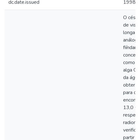
dc.date.issued
1998
O césio
de vist
longa (
análogo
fiíndam
concent
como ob
alga Gra
da água
obter a
para os
encontr
13,0 ± 
respect
radionu
verific
partir 