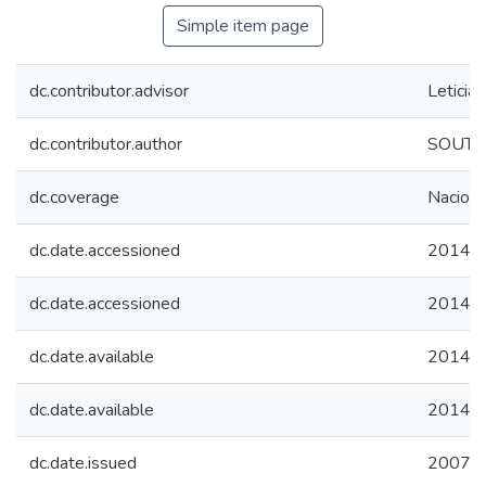
Simple item page
dc.contributor.advisor
Leticia
dc.contributor.author
SOUTO
dc.coverage
Naciona
dc.date.accessioned
2014-1
dc.date.accessioned
2014-1
dc.date.available
2014-1
dc.date.available
2014-1
dc.date.issued
2007