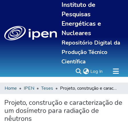
Instituto de
Pesquisas
Energéticas e
Nucleares
Repositório Digital da
Produção Técnico
Científica
(current)
Log In
Home
IPEN
Teses
Projeto, construção e caracterização de um dosímetro para radiação de nêutrons
Sobre
Communities & Collections
Projeto, construção e caracterização de
All of DSpace
um dosímetro para radiação de
Statistics
nêutrons