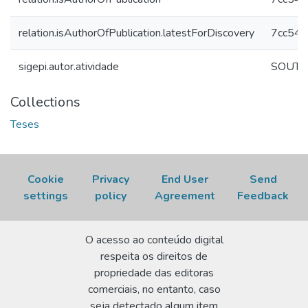
relation.isAuthorOfPublication.latestForDiscovery
7cc549
sigepi.autor.atividade
SOUTO,
Collections
Teses
Cookie
Privacy
End User
Send
settings
policy
Agreement
Feedback
O acesso ao conteúdo digital
respeita os direitos de
propriedade das editoras
comerciais, no entanto, caso
seja detectado algum item