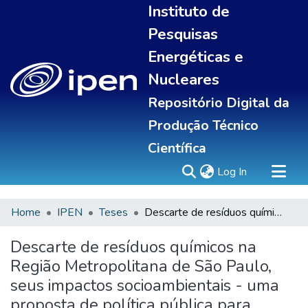
Instituto de
Pesquisas
Energéticas e
Nucleares
Repositório Digital da
Produção Técnico
Científica
(current)
Log In
Home
IPEN
Teses
Descarte de resíduos químicos na Região Metropolitana de São Paulo, seus impactos socioambientais - uma proposta de política pública para enfrentamento de situações emergenciais
Sobre
Communities & Collections
Descarte de resíduos químicos na
All of DSpace
Região Metropolitana de São Paulo,
Statistics
seus impactos socioambientais - uma
proposta de política pública para