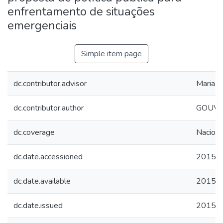
enfrentamento de situações
emergenciais
Simple item page
dc.contributor.advisor
Maria A
dc.contributor.author
GOUVEI
dc.coverage
Naciona
dc.date.accessioned
2015-1
dc.date.available
2015-1
dc.date.issued
2015