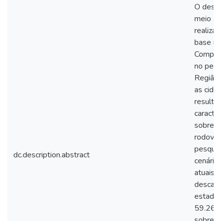
O desca
meio am
realiza
base no
Compan
no perí
Região 
as cida
resulta
caracte
sobrepo
rodovia
pesquis
dc.description.abstract
cenário
atuais 
descart
estadua
59.263/
sobre a