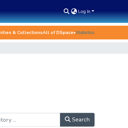
Log In
ties & Collections
All of DSpace
Statistics
Search