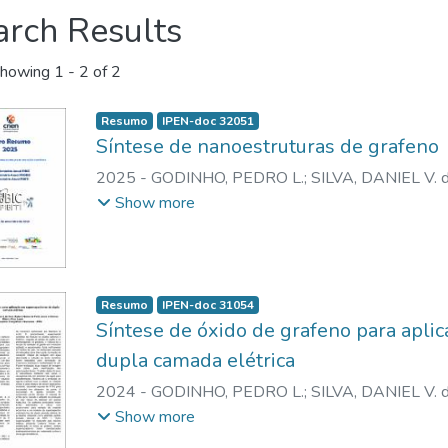
arch Results
howing
1 - 2 of 2
Resumo
IPEN-doc 32051
Síntese de nanoestruturas de grafeno
2025
-
GODINHO, PEDRO L.
;
SILVA, DANIEL V. 
LAZAR, DOLORES R. R.
Show more
Resumo
IPEN-doc 31054
Síntese de óxido de grafeno para apli
dupla camada elétrica
2024
-
GODINHO, PEDRO L.
;
SILVA, DANIEL V. 
LAZAR, DOLORES R.R.
Show more