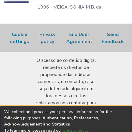
1996
-
VEIGA, SONIA M.B. da
Cookie
Privacy
End User
Send
settings
policy
Agreement
Feedback
O acesso ao conteúdo digital
respeita os direitos de
propriedade das editoras
comerciais, no entanto, caso
seja detectado algum item
fora desses direitos
solicitamos nos contatar para
realizar a regularização.
We collect and process your personal information for the
following purposes:
Authentication, Preferences,
Biblioteca Terezine Arantes Ferraz
Acknowledgement and Statistics
.
Av. Lineu Prestes 2242 - Cidade Universitária - CEP:
To learn more, please read our
privacy policy
.