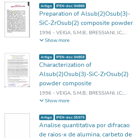
Artigo
IPEN-doc 04866
Preparation of Alsub(2)Osub(3)-
SiC-ZrOsub(2) composite powder
1996
-
VEIGA, S.M.B.
;
BRESSIANI, J.C.
;
VEIGA, M.M.
;
CHAKLADER, A.C.D.
Show more
Artigo
IPEN-doc 04858
Characterization of
Alsub(2)Osub(3)-SiC-ZrOsub(2)
powder composite
1996
-
VEIGA, S.M.B.
;
BRESSIANI, J.C.
;
BRESSIANI, A.H.A.
Show more
Artigo
IPEN-doc 05979
Analise quantitativa por difracao
de raios-x de alumina, carbeto de