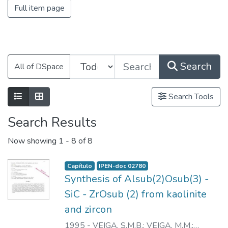
Full item page
Search
All of DSpace
Search Tools
Search Results
Now showing
1 - 8 of 8
Capítulo
IPEN-doc 02780
Synthesis of Alsub(2)Osub(3) -
SiC - ZrOsub (2) from kaolinite
and zircon
1995
-
VEIGA, S.M.B.
;
VEIGA, M.M.
;