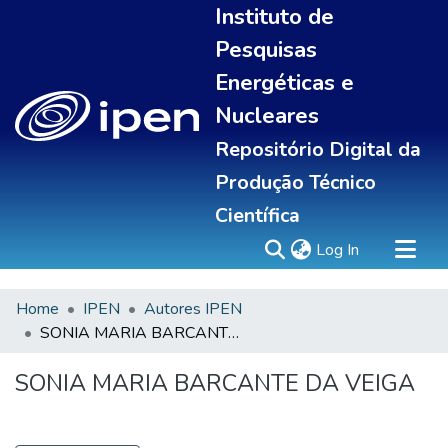
Instituto de
Pesquisas
Energéticas e
Nucleares
Repositório Digital da
Produção Técnico
Científica
(current)
Log In
Home
IPEN
Autores IPEN
Sobre
SONIA MARIA BARCANTE DA VEIGA
Communities & Collections
All of DSpace
SONIA MARIA BARCANTE DA VEIGA
Statistics