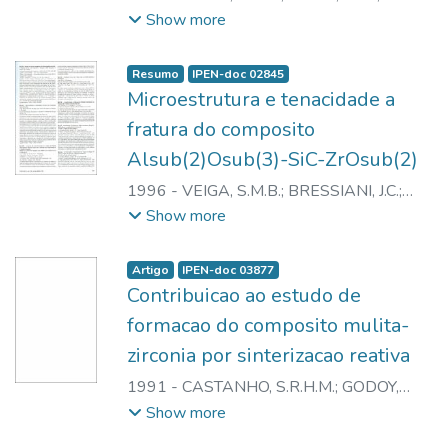
CHAKLADER, A.C.D.
;
BRESSIANI, J.C.
Show more
Resumo
IPEN-doc 02845
Microestrutura e tenacidade a
fratura do composito
Alsub(2)Osub(3)-SiC-ZrOsub(2)
1996
-
VEIGA, S.M.B.
;
BRESSIANI, J.C.
;
BRESSIANI, A.H.A.
Show more
Artigo
IPEN-doc 03877
Contribuicao ao estudo de
formacao do composito mulita-
zirconia por sinterizacao reativa
1991
-
CASTANHO, S.R.H.M.
;
GODOY,
A.L.E.
;
PEREZ ACEVEDO, M.T.
;
VEIGA,
Show more
S.M.B.
;
PASCHOAL, J.O.A.