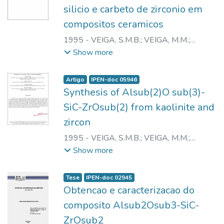
silicio e carbeto de zirconio em
compositos ceramicos
1995
-
VEIGA, S.M.B.
;
VEIGA, M.M.
;
CHAKLADER, A.C.D.
;
BRESSIANI, J.C.
Show more
Artigo
IPEN-doc 05946
Synthesis of Alsub(2)O sub(3)-
SiC-ZrOsub(2) from kaolinite and
zircon
1995
-
VEIGA, S.M.B.
;
VEIGA, M.M.
;
CHAKLADER, A.C.D.
;
BRESSIANI, J.C.
Show more
Tese
IPEN-doc 02945
Obtencao e caracterizacao do
composito Alsub2Osub3-SiC-
ZrOsub2