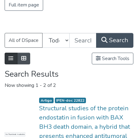
Full item page
Search
All of DSpace
Search Tools
Search Results
Now showing
1 - 2 of 2
Artigo
IPEN-doc 22822
Structural studies of the protein
endostatin in fusion with BAX
BH3 death domain, a hybrid that
presents enhanced antitumoral
No Thumbnail Available