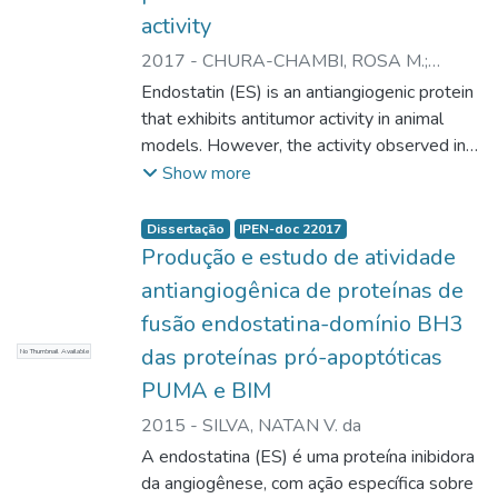
activity
2017
-
CHURA-CHAMBI, ROSA M.
;
ARCURI, HELEN A.
;
LINO, FELIPE
;
Endostatin (ES) is an antiangiogenic protein
VERSATI, NATAN
;
PALMA, MARIO S.
;
that exhibits antitumor activity in animal
FAVARO, DENIZE C.
;
MORGANTI, LIGIA
models. However, the activity observed in
animals was not observed in human clinical
Show more
trials. ES-BAX is a fusion protein composed
of two functional domains: ES, which
Dissertação
IPEN-doc 22017
presents specificity and is internalized by
Produção e estudo de atividade
activated endothelial cells and the
antiangiogênica de proteínas de
proapoptotic BH3 domain of the protein
fusão endostatina-domínio BH3
BAX, a peptide inductor of cellular death
das proteínas pró-apoptóticas
No Thumbnail Available
when internalized. We have previously
shown (Chura-Chambi et al., Cell Death Dis,
PUMA e BIM
5, e1371, 2014) that ES-BAX presents
2015
-
SILVA, NATAN V. da
improved antitumor activity in relation to
A endostatina (ES) é uma proteína inibidora
wild-type ES. Secondary and tertiary
da angiogênese, com ação específica sobre
structures of ES-BAX are similar to ES, as