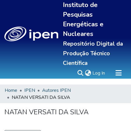
Instituto de
Pesquisas
Energéticas e
Nucleares
Repositório Digital da
Produção Técnico
Científica
(current)
Log In
Home
IPEN
Autores IPEN
Sobre
NATAN VERSATI DA SILVA
Communities & Collections
All of DSpace
NATAN VERSATI DA SILVA
Statistics