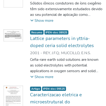
Sólidos iônicos condutores de íons oxigênio
têm sido extensivamente estudados devido
ao seu potencial de aplicação como
sensores de oxigênio, membranas
Show more
permeáveis ao oxigênio, bombas de
oxigênio e como eletrólitos para células de
Resumo
IPEN-doc 08925
combustíveis à eletrólito sólido óxido
Lattice parameters in yttria-
(SOFC). Neste trabalho de pesquisa foi
doped ceria solid electrolytes
sintetizado o composto Ba2In2O5 por sol-
2001
-
REY, J.F.Q.
;
MUCCILLO, E.N.S.
gel. Para este material os valores de
Cefia-rare earth solid solutions are known
condutividade iônica, em condições
as solid electrolytes with potential
especificas, são similares àqueles
applications in oxygen sensors and solid
apresentados pela zircônia dopada. Na
oxide fuel cells. Trivalcnt rare carth ions
Show more
caracterização do material foram realizadas
cnter finto solid solution introducing a
medidas de análise térmica, difração de
number of anion vacancies for charge
raios X e espectroscopia de absorção na
Artigo
IPEN-doc 09525
compensation. These oxygcn vacancies are
região do infravermelho, microscopia
Caracterizacao eletrica e
quite mobile at low temperatures giving rise
eletrônica de transmissão e varredura. Os
microestrutural do
to a comparativcly high ionic conduction. In
resultados obtidos mostram todas as