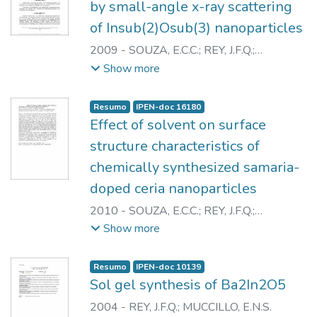
by small-angle x-ray scattering
revealed the presence of hydroxyl species
of Insub(2)Osub(3) nanoparticles
in the crystal lattice. The increase of the
intensity of few diffraction peaks near the
2009
-
SOUZA, E.C.C.
;
REY, J.F.Q.
;
phase transition temperature suggests the
MUCCILLO, E.N.S.
Show more
formation of a superstructure before the
orthorhombic-to-tetragonal phase
Resumo
IPEN-doc 16180
transition.
Effect of solvent on surface
structure characteristics of
chemically synthesized samaria-
doped ceria nanoparticles
2010
-
SOUZA, E.C.C.
;
REY, J.F.Q.
;
MUCCILLO, E.N.S.
Show more
Resumo
IPEN-doc 10139
Sol gel synthesis of Ba2In2O5
2004
-
REY, J.F.Q.
;
MUCCILLO, E.N.S.