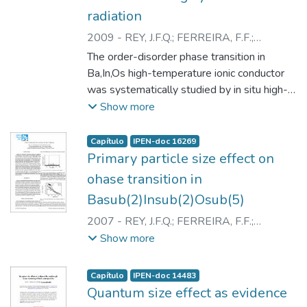
radiation
2009
-
REY, J.F.Q.
;
FERREIRA, F.F.
;
MUCCILLO, E.N.S.
The order-disorder phase transition in
Ba,In,Os high-temperature ionic conductor
was systematically studied by in situ high-
temperature X-ray diffraction using
Show more
synchrotron radiation and electrical
conductivity. Pure barium indate was
Capítulo
IPEN-doc 16269
prepared by solid state reactions at
Primary particle size effect on
1300°C. The room-temperature structural
ohase transition in
characterization showed a high degree of
Basub(2)Insub(2)Osub(5)
phase homogeneity in the prepared
material. The reduction of the order-
2007
-
REY, J.F.Q.
;
FERREIRA, F.F.
;
disorder phase transition temperature was
MUCCILLO, E.N.S.
Show more
verified by electrical conductivity and high-
temperature X-ray diffraction. The observed
Capítulo
IPEN-doc 14483
features were explained based on Fourier-
Quantum size effect as evidence
transform infrared spectroscopy results that