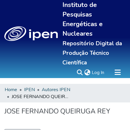
Instituto de
Pesquisas
Energéticas e
Nucleares
Repositório Digital da
Produção Técnico
Científica
(current)
Log In
Home
IPEN
Autores IPEN
Sobre
JOSE FERNANDO QUEIRUGA REY
Communities & Collections
All of DSpace
JOSE FERNANDO QUEIRUGA REY
Statistics