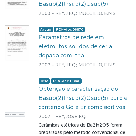
Basub(2)Insub(2)Osub(5)
this study ccria-x mol% yttria solid solutions
etapas de formação da fase, com estrutura
were prepared with x ranging from O to 12
2003
-
REY, J.F.Q.
;
MUCCILLO, E.N.S.
cristalina do tipo brownmilleritta,
by solid state reactions. These solid
possibilitando a redução dos tempos e
solutions cxhibit a fluorite-type structure
temperaturas de formação da fase, quando
Artigo
IPEN-doc 08870
with composition dcpendent lattice
comparado aos materiais preparados pela
Parametros de rede em
parameters. The variation of thc lattice
técnica convencional de mistura de óxidos.
eletrolitos solidos de ceria
parameter was studicd and corrclated with
dopada com itria
existing empirical equations based on ion
packing model. The effcct of an effective
2002
-
REY, J.F.Q.
;
MUCCILLO, E.N.S.
ionic radius of Y3+ in eightfold coordination
is also discussed.
Tese
IPEN-doc 11640
Obtenção e caracterização do
Basub(2)Insub(2)Osub(5) puro e
contendo Gd e Er como aditivos
No Thumbnail Available
2007
-
REY, JOSE F.Q.
Cerâmicas elétricas de Ba2In2O5 foram
preparadas pelo método convencional de