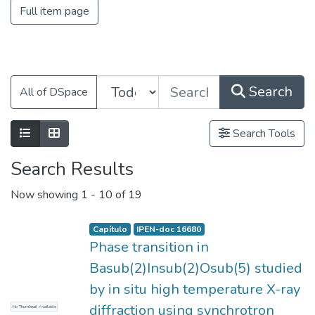
Full item page
Search
All of DSpace
Search Tools
Search Results
Now showing
1 - 10 of 19
Capítulo
IPEN-doc 16680
Phase transition in
Basub(2)Insub(2)Osub(5) studied
by in situ high temperature X-ray
diffraction using synchrotron
No Thumbnail Available