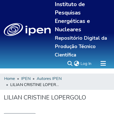
Instituto de
Pesquisas
Energéticas e
Nucleares
Repositório Digital da
Produção Técnico
Científica
(current)
Log In
Home
IPEN
Autores IPEN
Sobre
LILIAN CRISTINE LOPERGOLO
Communities & Collections
All of DSpace
LILIAN CRISTINE LOPERGOLO
Statistics