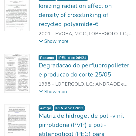
Ionizing radiation effect on
density of crosslinking of
recycled polyamide-6
2001
-
EVORA, M.C.C.
;
LOPERGOLO, L.C.
;
WIEBECK, H.
;
ANDRADE e SILVA, L.G.
Show more
Resumo
IPEN-doc 06421
Degradacao do perfluoropolieter
e producao do corte 25/05
1998
-
LOPERGOLO, L.C.
;
ANDRADE e
SILVA, L.G.
;
LUGAO, A.B.
Show more
Artigo
IPEN-doc 12613
Matriz de hidrogel de poli-vinil
pirrolidona (PVP) e poli-
etilenoglicol (PEG) para