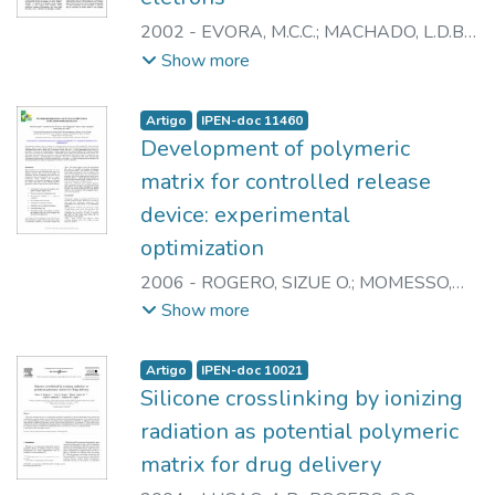
2002
-
EVORA, M.C.C.
;
MACHADO, L.D.B.
;
LOURENCO, V.L.
;
LOPERGOLO, L.C.
;
Show more
WIEBECK, H.
;
ANDRADE e SILVA, L.G.
Artigo
IPEN-doc 11460
Development of polymeric
matrix for controlled release
device: experimental
optimization
2006
-
ROGERO, SIZUE O.
;
MOMESSO,
ROBERTA G.R.A.P.
;
SHIGUEMORI, LISA
;
Show more
LOPERGOLO, LILIAN C.
;
LUGAO,
ADEMAR B.
Artigo
IPEN-doc 10021
Silicone crosslinking by ionizing
radiation as potential polymeric
matrix for drug delivery