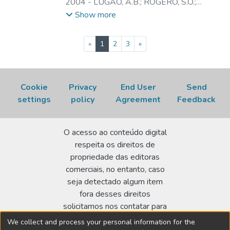
2004
-
LUGAO, A.B.
;
ROGERO, S.O.
;
SOUSA, J.S.
;
ALARIO JUNIOR, D.
;
Show more
LOPERGOLO, L.
(current)
«
1
2
3
»
Cookie
Privacy
End User
Send
settings
policy
Agreement
Feedback
O acesso ao conteúdo digital
respeita os direitos de
propriedade das editoras
comerciais, no entanto, caso
seja detectado algum item
fora desses direitos
solicitamos nos contatar para
realizar a regularização.
We collect and process your personal information for the