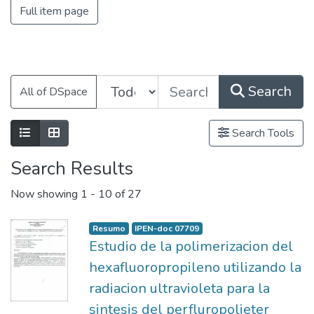
Full item page
Search
All of DSpace
Search Tools
Search Results
Now showing
1 - 10 of 27
Resumo
IPEN-doc 07709
Estudio de la polimerizacion del
hexafluoropropileno utilizando la
radiacion ultravioleta para la
sintesis del perfluropolieter