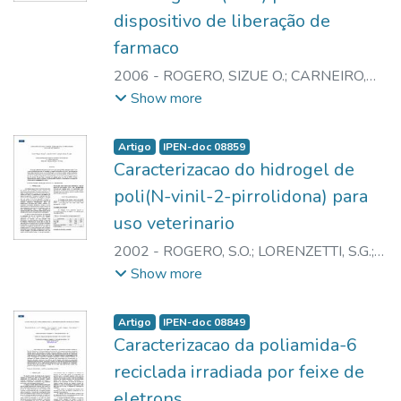
dispositivo de liberação de
farmaco
2006
-
ROGERO, SIZUE O.
;
CARNEIRO,
NADIA L.S.
;
LOPERGOLO, LILIAN C.
;
Show more
LUGAO, ADEMAR B.
Artigo
IPEN-doc 08859
Caracterizacao do hidrogel de
poli(N-vinil-2-pirrolidona) para
uso veterinario
2002
-
ROGERO, S.O.
;
LORENZETTI, S.G.
;
LOPERGOLO, L.C.
;
LUGAO, A.B.
Show more
Artigo
IPEN-doc 08849
Caracterizacao da poliamida-6
reciclada irradiada por feixe de
eletrons