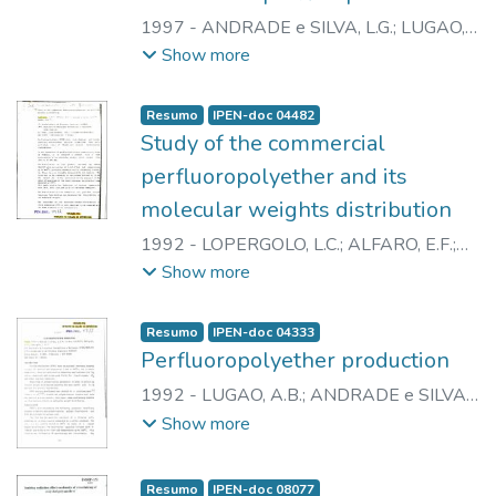
1997
-
ANDRADE e SILVA, L.G.
;
LUGAO,
A.B.
;
DIAS, D.B.
;
MORI, M.N.
;
LOPERGOLO,
Show more
L.C.
;
GHILARDI, E.
;
CASTRO, A.R.M.
Resumo
IPEN-doc 04482
Study of the commercial
perfluoropolyether and its
molecular weights distribution
1992
-
LOPERGOLO, L.C.
;
ALFARO, E.F.
;
ANDRADE e SILVA, L.G.
;
LUGAO, A.B.
Show more
Resumo
IPEN-doc 04333
Perfluoropolyether production
1992
-
LUGAO, A.B.
;
ANDRADE e SILVA,
L.G.
;
CASTRO, A.R.M.
;
GHILARDI, E.
;
Show more
LOPERGOLO, L.C.
Resumo
IPEN-doc 08077