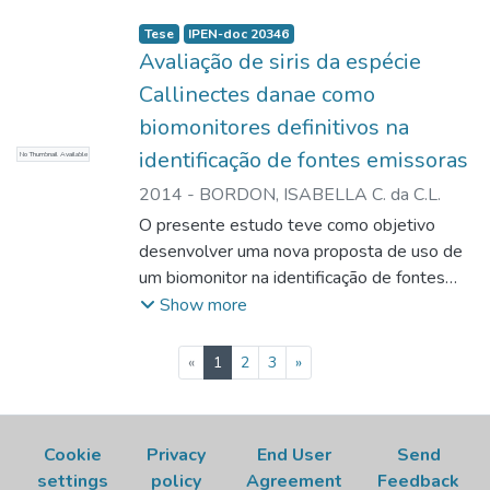
Tese
IPEN-doc 20346
Avaliação de siris da espécie
Callinectes danae como
biomonitores definitivos na
identificação de fontes emissoras
No Thumbnail Available
2014
-
BORDON, ISABELLA C. da C.L.
O presente estudo teve como objetivo
desenvolver uma nova proposta de uso de
um biomonitor na identificação de fontes
emissoras de metais no meio ambiente. Foi
Show more
selecionada a espécie de siri Callinectes
danae como biomonitor e o estuário de
(current)
«
1
2
3
»
Santos como área de estudo. Numa
primeira etapa e considerando que o siri é
um organismo bentônico, foi realizada uma
Cookie
Privacy
End User
Send
avaliação preliminar do teor de metais no
settings
policy
Agreement
Feedback
sedimento do estuário. Em seguida, foi