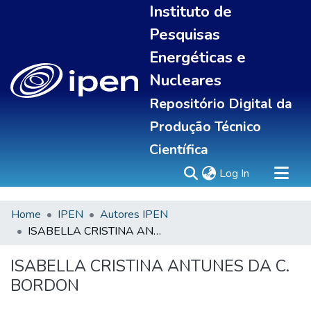
Instituto de
Pesquisas
Energéticas e
Nucleares
Repositório Digital da
Produção Técnico
Científica
(current)
Log In
Home
IPEN
Autores IPEN
Sobre
ISABELLA CRISTINA ANTUNES DA C. BORDON
Communities & Collections
All of DSpace
ISABELLA CRISTINA ANTUNES DA C.
Statistics
BORDON