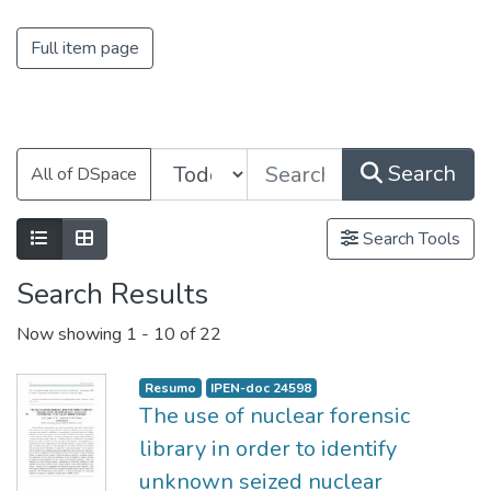
Full item page
Search
All of DSpace
Search Tools
Search Results
Now showing
1 - 10 of 22
Resumo
IPEN-doc 24598
The use of nuclear forensic
library in order to identify
unknown seized nuclear