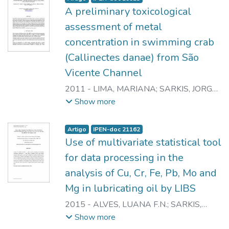
identified during both sampling periods
A preliminary toxicological
(August and December 2011). In order to
validate this model, a new sampling
assessment of metal
campaign was performed in March 2013 at
concentration in swimming crab
the Santos Estuarine System and also at
(Callinectes danae) from São
Ilha Grande (state of Rio de Janeiro). These
Vicente Channel
data were added to the previous database
(composed of the August and December
2011
-
LIMA, MARIANA
;
SARKIS, JORGE
2011 samples) and a discriminant analysis
E.S.
;
BORDON, ISABELLA C.A.C.
;
Show more
was applied. The results confirmed an
AZEVEDO, JULIANA S.
;
HORTELLANI,
environmental fingerprint for the Santos
MARCOS A.
Artigo
IPEN-doc 21162
Estuarine System.
Use of multivariate statistical tool
for data processing in the
analysis of Cu, Cr, Fe, Pb, Mo and
Mg in lubricating oil by LIBS
2015
-
ALVES, LUANA F.N.
;
SARKIS,
JORGE E.S.
;
BORDON, ISABELLA C.A.C.
Show more