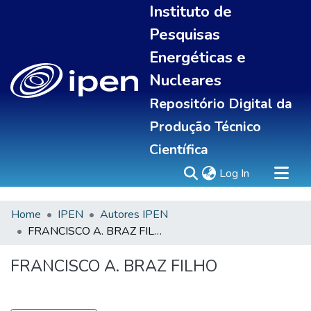
Instituto de
Pesquisas
Energéticas e
Nucleares
Repositório Digital da
Produção Técnico
Científica
(current)
Log In
Home
IPEN
Autores IPEN
Sobre
FRANCISCO A. BRAZ FILHO
Communities & Collections
All of DSpace
FRANCISCO A. BRAZ FILHO
Statistics