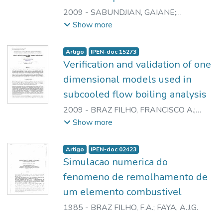
2009
-
SABUNDJIAN, GAIANE
;
ANDRADE, DELVONEI A.
;
UMBEHAUN,
Show more
PEDRO E.
;
TORRES, WALMIR M.
;
MACEDO, LUIZ A.
;
CONTI, THADEU N.
;
Artigo
IPEN-doc 15273
MESQUITA, ROBERTO N.
;
MASOTTI,
Verification and validation of one
PAULO H.F.
;
PENHA, ROSANI M.L.
;
SILVA
dimensional models used in
FILHO, MAURO F.
;
MELO, GABRIEL R.
;
subcooled flow boiling analysis
BRAZ FILHO, FRANCISCO A.
;
BORGES,
EDUARDO M.
2009
-
BRAZ FILHO, FRANCISCO A.
;
CALDEIRA, ALEXANDRE D.
;
BORGES,
Show more
EDUARDO M.
;
SABUNDJIAN, GAIANE
Artigo
IPEN-doc 02423
Simulacao numerica do
fenomeno de remolhamento de
um elemento combustivel
1985
-
BRAZ FILHO, F.A.
;
FAYA, A.J.G.