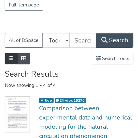
Full item page
Search
All of DSpace
Search Tools
Search Results
Now showing
1 - 4 of 4
Artigo
IPEN-doc 15276
Comparison between
experimental data and numerical
modeling for the natural
circulation phenomenon