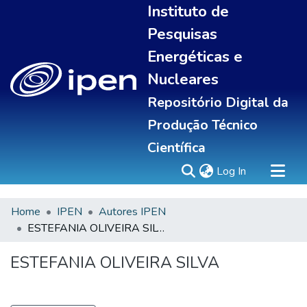
Instituto de
Pesquisas
Energéticas e
Nucleares
Repositório Digital da
Produção Técnico
Científica
(current)
Log In
Home
IPEN
Autores IPEN
Sobre
ESTEFANIA OLIVEIRA SILVA
Communities & Collections
All of DSpace
ESTEFANIA OLIVEIRA SILVA
Statistics