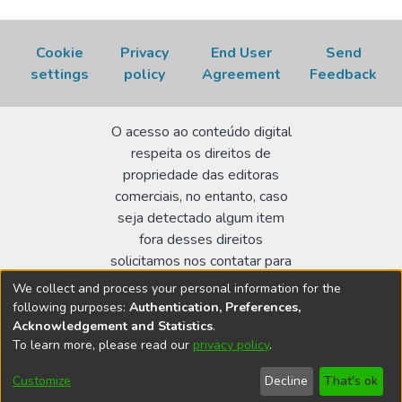
ADEMAR B.
;
PARRA, DUCLERC F.
Cookie
Privacy
End User
Send
settings
policy
Agreement
Feedback
O acesso ao conteúdo digital
respeita os direitos de
propriedade das editoras
comerciais, no entanto, caso
seja detectado algum item
fora desses direitos
solicitamos nos contatar para
realizar a regularização.
We collect and process your personal information for the
following purposes:
Authentication, Preferences,
Biblioteca Terezine Arantes Ferraz
Acknowledgement and Statistics
.
Av. Lineu Prestes 2242 - Cidade Universitária - CEP:
To learn more, please read our
privacy policy
.
05508-000 - São Paulo/SP - Brasil
Customize
Decline
That's ok
bibl@ipen.br