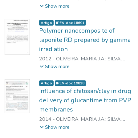
ESTEFANIA O.
;
BRAZ, LUCIA M.A.
;
MAIA,
Show more
REGINA
;
AMATO, VALDIR S.
;
LUGAO,
ADEMAR B.
;
PARRA, DUCLERC F.
Artigo
IPEN-doc 18691
Polymer nanocomposite of
laponite RD prepared by gamma
irradiation
2012
-
OLIVEIRA, MARIA J.A.
;
SILVA,
ESTEFANIA O.
;
AMATO, VALDIR S.
;
Show more
LUGAO, ADEMAR B.
;
PARRA, DUCLERC
F.
Artigo
IPEN-doc 19818
Influence of chitosan/clay in drug
delivery of glucantime from PVP
membranes
2014
-
OLIVEIRA, MARIA J.A.
;
SILVA,
ESTEFANIA O.
;
BRAZ, LUCIA M.A.
;
MAIA,
Show more
REGINA
;
AMATO, VALDIR S.
;
LUGAO,