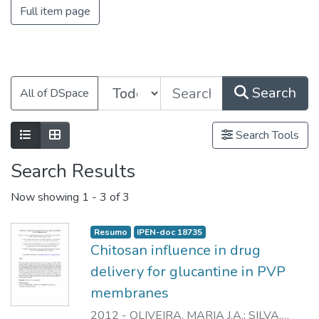
Full item page
Search
All of DSpace
Search Tools
Search Results
Now showing
1 - 3 of 3
Resumo
IPEN-doc 18735
Chitosan influence in drug
delivery for glucantine in PVP
membranes
2012
-
OLIVEIRA, MARIA J.A.
;
SILVA,