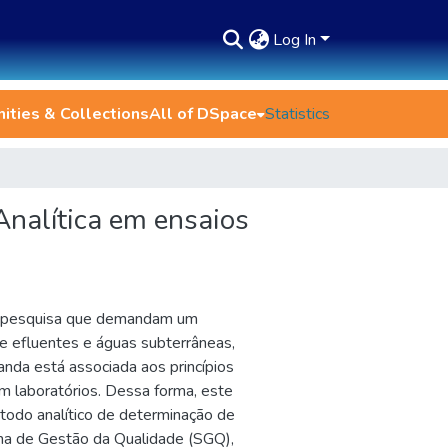
Log In
ties & Collections
All of DSpace
Statistics
nalítica em ensaios
de pesquisa que demandam um
 efluentes e águas subterrâneas,
anda está associada aos princípios
m laboratórios. Dessa forma, este
todo analítico de determinação de
a de Gestão da Qualidade (SGQ),