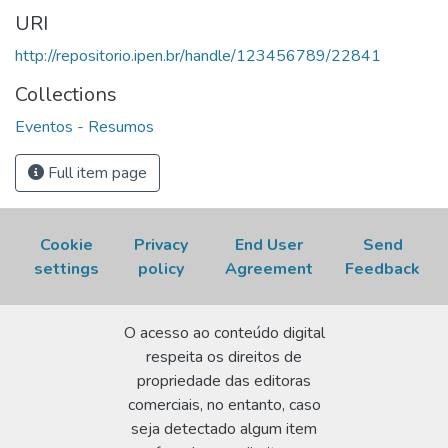
p. 122. Disponível em:
URI
http://repositorio.ipen.br/handle/123456789/22841.
http://repositorio.ipen.br/handle/123456789/22841
Acesso em: 06 Aug 2026.
Collections
Eventos - Resumos
Full item page
Cookie
Privacy
End User
Send
settings
policy
Agreement
Feedback
O acesso ao conteúdo digital
respeita os direitos de
propriedade das editoras
comerciais, no entanto, caso
seja detectado algum item