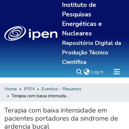
Instituto de
Pesquisas
Energéticas e
Nucleares
Repositório Digital da
Produção Técnico
Científica
(current)
Log In
Home
IPEN
Eventos - Resumos
Sobre
Terapia com baixa intensidade em pacientes portadores da sindrome de ardencia bucal
Communities & Collections
All of DSpace
Terapia com baixa intensidade em
Statistics
pacientes portadores da sindrome de
ardencia bucal