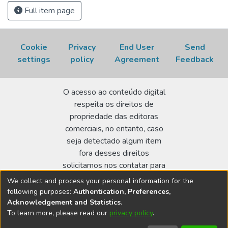
Full item page
Cookie
Privacy
End User
Send
settings
policy
Agreement
Feedback
O acesso ao conteúdo digital
respeita os direitos de
propriedade das editoras
comerciais, no entanto, caso
seja detectado algum item
fora desses direitos
solicitamos nos contatar para
realizar a regularização.
We collect and process your personal information for the
following purposes:
Authentication, Preferences,
Biblioteca Terezine Arantes Ferraz
Acknowledgement and Statistics
.
Av. Lineu Prestes 2242 - Cidade Universitária - CEP:
To learn more, please read our
privacy policy
.
05508-000 - São Paulo/SP - Brasil