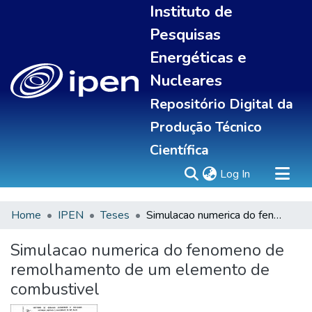
Instituto de
Pesquisas
Energéticas e
Nucleares
Repositório Digital da
Produção Técnico
Científica
(current)
Log In
Home
IPEN
Teses
Simulacao numerica do fenomeno de remolhamento de um elemento de combustivel
Sobre
Communities & Collections
Simulacao numerica do fenomeno de
All of DSpace
remolhamento de um elemento de
Statistics
combustivel