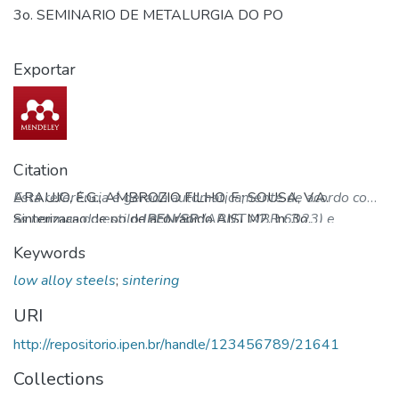
3o. SEMINARIO DE METALURGIA DO PO
Exportar
Citation
ARAUJO, E.G.; AMBROZIO FILHO, F.; SOUSA, V.A.
Esta referência é gerada automaticamente de acordo com
Sinterizacao de po de aco rapido AISI M2. In: 3o.
as normas do estilo
IPEN/SP
(ABNT NBR 6023) e
SEMINARIO DE METALURGIA DO PO, 23-25 de outubro,
recomenda-se uma verificação final e ajustes caso
Keywords
1991, Sao Paulo, SP.
necessário.
Resumo...
Disponível em:
low alloy steels
;
sintering
http://repositorio.ipen.br/handle/123456789/21641.
Acesso em: 06 Aug 2026.
URI
http://repositorio.ipen.br/handle/123456789/21641
Collections