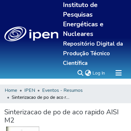
Instituto de
Pesquisas
Energéticas e
Nucleares
Repositório Digital da
Produção Técnico
Científica
(current)
Log In
Home
IPEN
Eventos - Resumos
Sobre
Sinterizacao de po de aco rapido AISI M2
Communities & Collections
All of DSpace
Sinterizacao de po de aco rapido AISI
Statistics
M2