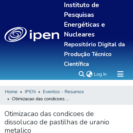
Instituto de
Pesquisas
Energéticas e
Nucleares
Repositório Digital da
Produção Técnico
Científica
(current)
Log In
Home
IPEN
Eventos - Resumos
Sobre
Otimizacao das condicoes de dissolucao de pastilhas de uranio metalico
Communities & Collections
All of DSpace
Otimizacao das condicoes de
Statistics
dissolucao de pastilhas de uranio
metalico