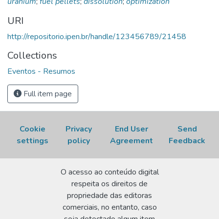
uranium
;
fuel pellets
;
dissolution
;
optimization
ARGENTINA DE TECNOLOGIA NUCLEAR, 8-12 de
novembro, 1993, Mar del Plata, Argentina.
Resumo
URI
expandido...
p. 19-20. Disponível em:
http://repositorio.ipen.br/handle/123456789/21458
http://repositorio.ipen.br/handle/123456789/21458.
Acesso em: 07 Aug 2026.
Collections
Eventos - Resumos
Full item page
Cookie
Privacy
End User
Send
settings
policy
Agreement
Feedback
O acesso ao conteúdo digital
respeita os direitos de
propriedade das editoras
comerciais, no entanto, caso