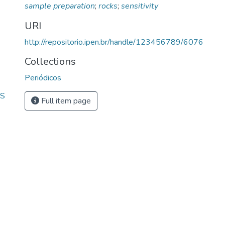
sample preparation
;
rocks
;
sensitivity
URI
http://repositorio.ipen.br/handle/123456789/6076
Collections
Periódicos
OS
Full item page