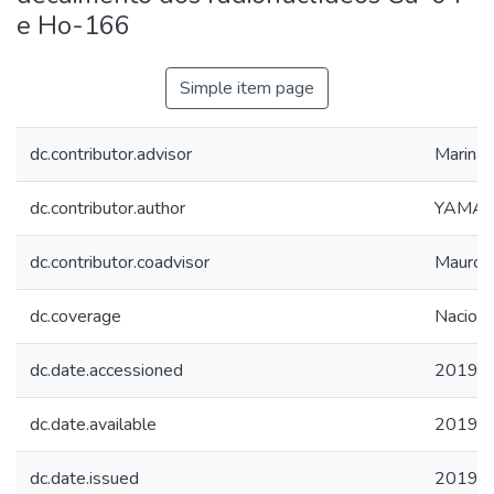
e Ho-166
Simple item page
dc.contributor.advisor
Marina 
dc.contributor.author
YAMAZA
dc.contributor.coadvisor
Mauro d
dc.coverage
Naciona
dc.date.accessioned
2019-0
dc.date.available
2019-0
dc.date.issued
2019