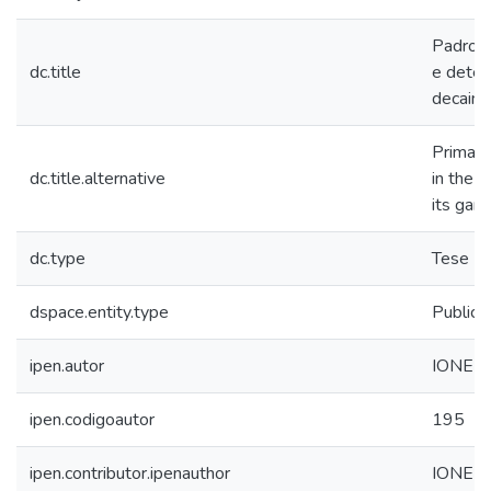
Padroni
dc.title
e deter
decaime
Primary
dc.title.alternative
in the 
its gam
dc.type
Tese
dspace.entity.type
Publica
ipen.autor
IONE 
ipen.codigoautor
195
ipen.contributor.ipenauthor
IONE 