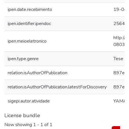
ipen.date.recebimento
19-04
ipen.identifier.ipendoc
25641
http://
ipen.meioeletronico
080320
ipen.type.genre
Tese
relation.isAuthorOfPublication
897ece
relation.isAuthorOfPublication.latestForDiscovery
897ece
sigepi.autor.atividade
YAMAZA
License bundle
Now showing
1 - 1 of 1