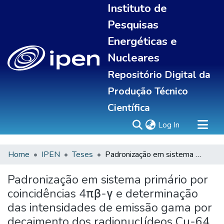
Instituto de
Pesquisas
Energéticas e
Nucleares
Repositório Digital da
Produção Técnico
Científica
(current)
Log In
Home
IPEN
Teses
Padronização em sistema primário por coincidências 4πβ-γ e determinação das intensidades de emissão gama por decaimento dos radionuclídeos Cu-64 e Ho-166
Sobre
Communities & Collections
Padronização em sistema primário por
All of DSpace
coincidências 4πβ-γ e determinação
Statistics
das intensidades de emissão gama por
decaimento dos radionuclídeos Cu-64