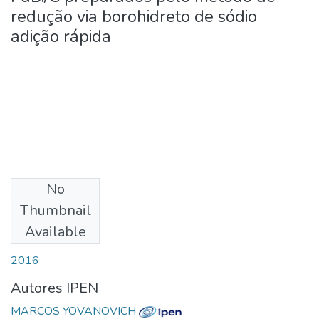
redução via borohidreto de sódio
adição rápida
No
Download
Thumbnail
Available
Date
2016
Autores IPEN
MARCOS YOVANOVICH