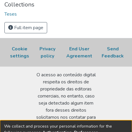
maiores teores de bismuto não acarretaram em aumento do
Collections
tamanho médio da partícula. Os resultados eletroquímicos
Teses
em meio alcalino indicaram que ainda é necessário uma
otimização da concentração de ácido fórmico para que
Full item page
possamos observar melhores resultados quanto à adição de
bismuto na platina ou paládio, no entanto os estudos em
meio ácido mostraram o efeito benéfico da adição de
Cookie
Privacy
End User
Send
bismuto tanto para platina quanto para o paládio.
settings
policy
Agreement
Feedback
O acesso ao conteúdo digital
respeita os direitos de
propriedade das editoras
comerciais, no entanto, caso
seja detectado algum item
fora desses direitos
solicitamos nos contatar para
realizar a regularização.
We collect and process your personal information for the