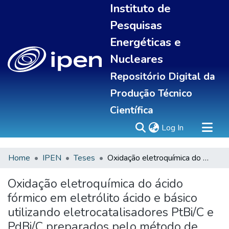
Instituto de
Pesquisas
Energéticas e
Nucleares
Repositório Digital da
Produção Técnico
Científica
(current)
Log In
Home
IPEN
Teses
Oxidação eletroquímica do ácido fórmico em eletrólito ácido e básico utilizando eletrocatalisadores PtBi/C e PdBi/C preparados pelo método de redução via borohidreto de sódio adição rápida
Sobre
Communities & Collections
Oxidação eletroquímica do ácido
All of DSpace
fórmico em eletrólito ácido e básico
Statistics
utilizando eletrocatalisadores PtBi/C e
PdBi/C preparados pelo método de