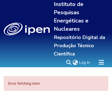
Instituto de
Pesquisas
Energéticas e
Nucleares
Repositório Digital da
Produção Técnico
Científica
(current)
Log In
Sobre
Error fetching item
Communities & Collections
All of DSpace
Statistics