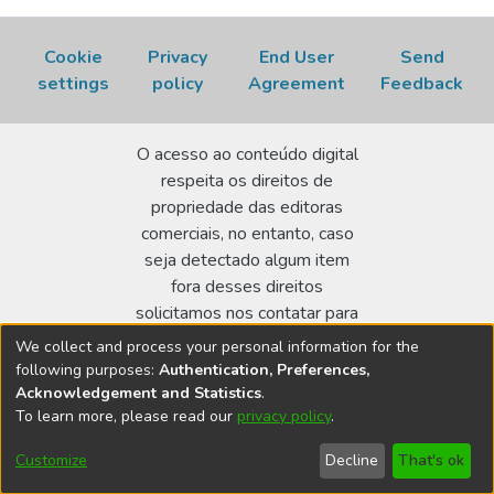
Cookie
Privacy
End User
Send
settings
policy
Agreement
Feedback
O acesso ao conteúdo digital
respeita os direitos de
propriedade das editoras
comerciais, no entanto, caso
seja detectado algum item
fora desses direitos
solicitamos nos contatar para
realizar a regularização.
We collect and process your personal information for the
following purposes:
Authentication, Preferences,
Biblioteca Terezine Arantes Ferraz
Acknowledgement and Statistics
.
Av. Lineu Prestes 2242 - Cidade Universitária - CEP:
To learn more, please read our
privacy policy
.
05508-000 - São Paulo/SP - Brasil
Customize
Decline
That's ok
bibl@ipen.br